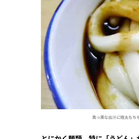
真っ黒な出汁に極太もち
とにかく麺類、特に「うどん」