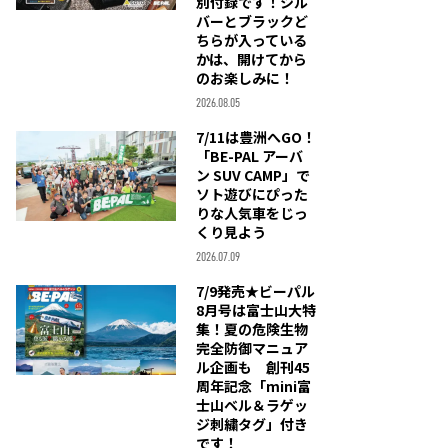
別付録です！シル
バーとブラックど
ちらが入っている
かは、開けてから
のお楽しみに！
2026.08.05
7/11は豊洲へGO！
「BE-PAL アーバ
ン SUV CAMP」で
ソト遊びにぴった
りな人気車をじっ
くり見よう
2026.07.09
7/9発売★ビーパル
8月号は富士山大特
集！夏の危険生物
完全防御マニュア
ル企画も 創刊45
周年記念「mini富
士山ベル＆ラゲッ
ジ刺繍タグ」付き
です！