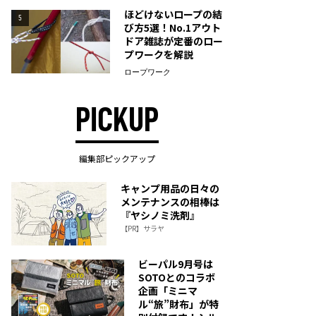
ほどけないロープの結
5
び方5選！No.1アウト
ドア雑誌が定番のロー
プワークを解説
ロープワーク
PICKUP
編集部ピックアップ
キャンプ用品の日々の
メンテナンスの相棒は
『ヤシノミ洗剤』
【PR】サラヤ
ビーパル9月号は
SOTOとのコラボ
企画「ミニマ
ル“旅”財布」が特