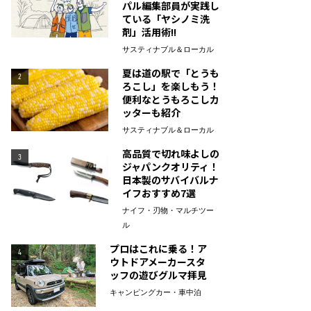
パル編集部員が実践し
ている「ヤシノミ洗
剤」活用術!!
サスティナブル＆ローカル
夏は道の駅で「とうも
2
ろこし」を楽しもう！
便利なとうもろこしカ
ッターも紹介
サスティナブル＆ローカル
高品質で切れ味よしの
3
ジャパンクオリティ！
日本製のサバイバルナ
イフおすすめ7選
ナイフ・刃物・マルチツー
ル
プロはこれに乗る！ア
4
ウトドアメーカースタ
ッフの遊びグルマ拝見
キャンピングカー・車中泊