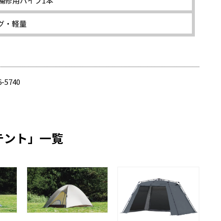
補修用パイプ1本
グ・軽量
6-5740
テント」一覧