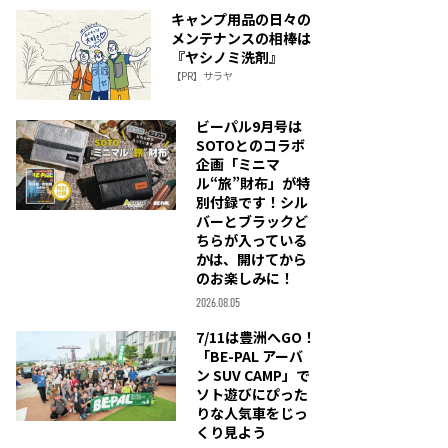
キャンプ用品の日々の
メンテナンスの相棒は
『ヤシノミ洗剤』
【PR】サラヤ
ビーパル9月号は
SOTOとのコラボ
企画「ミニマ
ル“旅”財布」が特
別付録です！シル
バーとブラックど
ちらが入っている
かは、開けてから
のお楽しみに！
2026.08.05
7/11は豊洲へGO！
「BE-PAL アーバ
ン SUV CAMP」で
ソト遊びにぴった
りな人気車をじっ
くり見よう