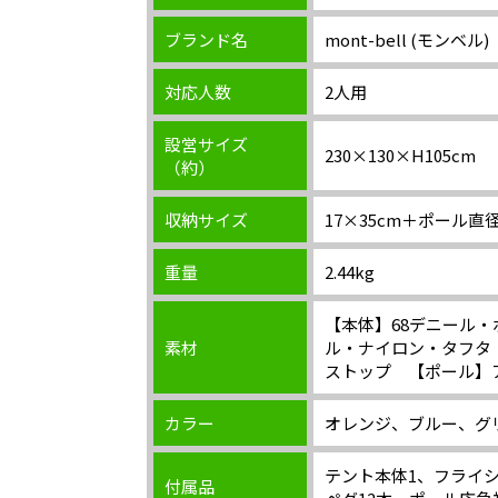
ブランド名
mont-bell (モンベル)
対応人数
2人用
設営サイズ
230×130×H105cm
（約）
収納サイズ
17×35cm＋ポール直径
重量
2.44kg
【本体】68デニール
素材
ル・ナイロン・タフタ
ストップ 【ポール】
カラー
オレンジ、ブルー、グ
テント本体1、フライシ
付属品