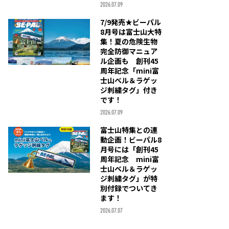
2026.07.09
7/9発売★ビーパル
8月号は富士山大特
集！夏の危険生物
完全防御マニュア
ル企画も 創刊45
周年記念「mini富
士山ベル＆ラゲッ
ジ刺繍タグ」付き
です！
2026.07.09
富士山特集との連
動企画！ビーパル8
月号には「創刊45
周年記念 mini富
士山ベル＆ラゲッ
ジ刺繍タグ」が特
別付録でついてき
ます！
2026.07.07