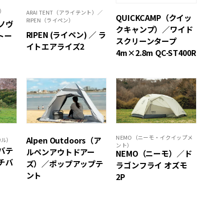
ァ）
ARAI TENT（アライテント）／
QUICKCAMP（クイッ
RIPEN（ライペン）
ラノヴ
クキャンプ）／ワイド
RIPEN (ライペン) ／ ラ
トー
スクリーンタープ
イトエアライズ2
4m×2.8m QC-ST400R
NEMO（ニーモ・イクイップメ
Alpen Outdoors（ア
カル）
ント）
サバテ
ルペンアウトドアー
NEMO（ニーモ）／ド
チバ
ズ）／ポップアップテ
ラゴンフライ オズモ
ント
2P