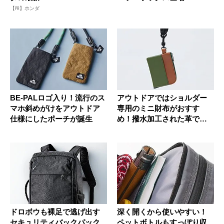
【PR】ホンダ
BE-PALロゴ入り！流行のス
アウトドアではショルダー
マホ斜めがけをアウトドア
専用のミニ財布がおすす
仕様にしたポーチが誕生
め！撥水加工された革で急
な雨にも安...
ドロボウも裸足で逃げ出す
深く開くから使いやすい！
セキュリティバックパック
ペットボトルもすっぽり収