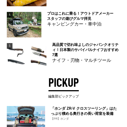
プロはこれに乗る！アウトドアメーカー
4
スタッフの遊びグルマ拝見
キャンピングカー・車中泊
高品質で切れ味よしのジャパンクオリテ
5
ィ！日本製のサバイバルナイフおすすめ
7選
ナイフ・刃物・マルチツール
PICKUP
編集部ピックアップ
「ホンダ ZR-V クロスツーリング」はた
っぷり積める奥行きの長い荷室を装備
【PR】ホンダ