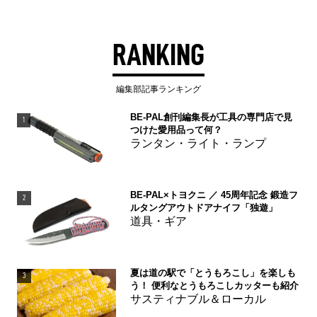
RANKING
編集部記事ランキング
BE-PAL創刊編集長が工具の専門店で見
1
つけた愛用品って何？
ランタン・ライト・ランプ
BE-PAL×トヨクニ ／ 45周年記念 鍛造フ
2
ルタングアウトドアナイフ「独遊」
道具・ギア
夏は道の駅で「とうもろこし」を楽しも
3
う！ 便利なとうもろこしカッターも紹介
サスティナブル＆ローカル