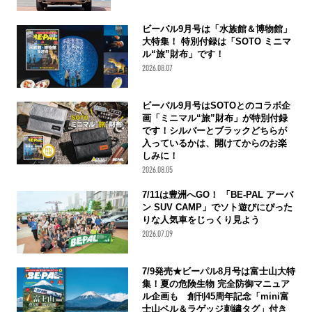
ビーパル9月号は「水族館＆博物館」
大特集！ 特別付録は「SOTO ミニマ
ル“旅”財布」です！
2026.08.07
ビーパル9月号はSOTOとのコラボ企
画「ミニマル“旅”財布」が特別付録
です！シルバーとブラックどちらが
入っているかは、開けてからのお楽
しみに！
2026.08.05
7/11は豊洲へGO！ 「BE-PAL アーバ
ン SUV CAMP」でソト遊びにぴった
りな人気車をじっくり見よう
2026.07.09
7/9発売★ビーパル8月号は富士山大特
集！夏の危険生物 完全防御マニュア
ル企画も 創刊45周年記念「mini富
士山ベル＆ラゲッジ刺繍タグ」付き