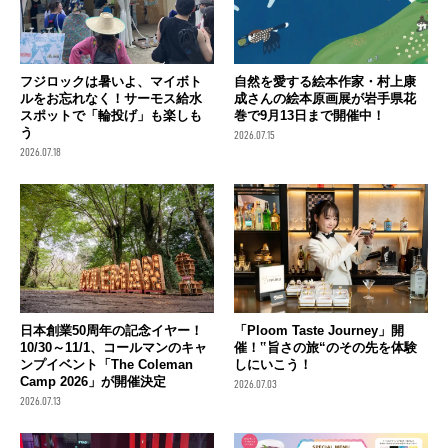
フジロックは暑いよ、マイボト
自然を愛する絵本作家・村上康
ルをお忘れなく！サーモス給水
成さんの絵本原画展が岩手県花
スポットで「輪投げ」も楽しも
巻で9月13日まで開催中！
う
2026.07.15
2026.07.18
日本創業50周年の記念イヤー！
「Ploom Taste Journey」開
10/30～11/1、コールマンのキャ
催！‟旨さの旅“のその先を体験
ンプイベント「The Coleman
しにいこう！
Camp 2026」が開催決定
2026.07.03
2026.07.13