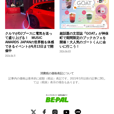
クルマがDJブースに電気を送っ
超話題の文芸誌『GOAT』が神保
て盛り上げる！ MUSIC
町で期間限定のブックカフェを
AWARDS JAPANの世界観を体感
開催！大人気のゴートくんに会
できるイベントが6月13日まで開
いに行こう！
催中
2026.06.03
2026.06.11
消費税の価格表記について
記事内の価格は基本的に総額（税込）表記です。2021年3月以前の記事に関し
ては（税抜）表示の場合もあります。