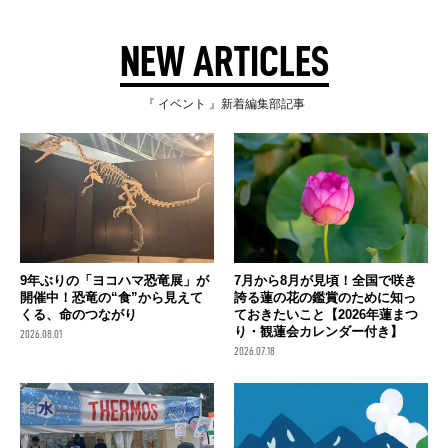
NEW ARTICLES
『 イベント 』新着編集部記事
9年ぶりの「ヨコハマ恐竜展」が
7月から8月が見頃！全国で咲き
開催中！恐竜の“食”から見えて
誇る蓮の花の鑑賞のために知っ
くる、命のつながり
ておきたいこと【2026年蓮まつ
り・観蓮会カレンダー付き】
2026.08.01
2026.07.18