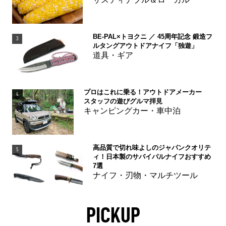
サスティナブル＆ローカル
BE-PAL×トヨクニ ／ 45周年記念 鍛造フ
3
ルタングアウトドアナイフ「独遊」
道具・ギア
プロはこれに乗る！アウトドアメーカー
4
スタッフの遊びグルマ拝見
キャンピングカー・車中泊
高品質で切れ味よしのジャパンクオリテ
5
ィ！日本製のサバイバルナイフおすすめ
7選
ナイフ・刃物・マルチツール
PICKUP