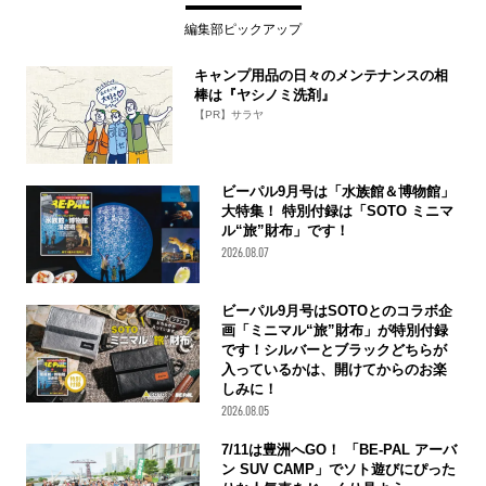
編集部ピックアップ
キャンプ用品の日々のメンテナンスの相
棒は『ヤシノミ洗剤』
【PR】サラヤ
ビーパル9月号は「水族館＆博物館」
大特集！ 特別付録は「SOTO ミニマ
ル“旅”財布」です！
2026.08.07
ビーパル9月号はSOTOとのコラボ企
画「ミニマル“旅”財布」が特別付録
です！シルバーとブラックどちらが
入っているかは、開けてからのお楽
しみに！
2026.08.05
7/11は豊洲へGO！ 「BE-PAL アーバ
ン SUV CAMP」でソト遊びにぴった