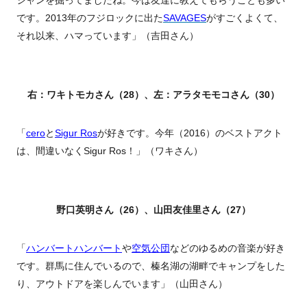
シャンを掘ってましたね。今は友達に教えてもらうことも多い
です。2013年のフジロックに出た
SAVAGES
がすごくよくて、
それ以来、ハマっています」（吉田さん）
右：ワキトモカさん（28）、左：アラタモモコさん（30）
「
cero
と
Sigur Ros
が好きです。今年（2016）のベストアクト
は、間違いなくSigur Ros！」（ワキさん）
野口英明さん（26）、山田友佳里さん（27）
「
ハンバートハンバート
や
空気公団
などのゆるめの音楽が好き
です。群馬に住んでいるので、榛名湖の湖畔でキャンプをした
り、アウトドアを楽しんでいます」（山田さん）