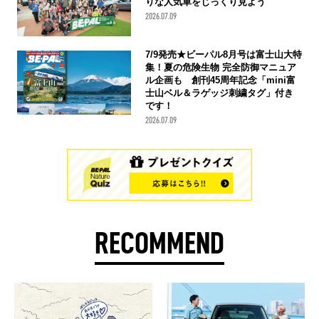
りな人気車をじっくり見よう
2026.07.09
7/9発売★ビーパル8月号は富士山大特
集！夏の危険生物 完全防御マニュア
ル企画も 創刊45周年記念「mini富
士山ベル＆ラゲッジ刺繍タグ」付き
です！
2026.07.09
RECOMMEND