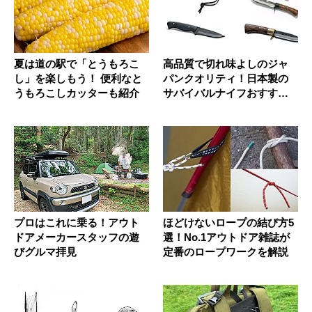
夏は道の駅で「とうもろこ
高品質で切れ味よしのジャ
し」を楽しもう！ 便利なと
パンクオリティ！日本製の
うもろこしカッターも紹介
サバイバルナイフおすすめ7
選
プロはこれに乗る！アウト
ほどけないロープの結び方5
ドアメーカースタッフの遊
選！No.1アウトドア雑誌が
びグルマ拝見
定番のロープワークを解説