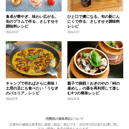
食卓が華やぎ、味わい広がる。
ひと口で虜になる。旬の新にん
旬のプラムで作る、さしすせそ
にくで作る、さしすせそ調味料
調味料レシピ
レシピ
2026.07.22
2026.07.21
キャンプで作ればさらに美味！
親子で挑戦！おぎのやの「峠の
土用の丑にも食べたい「うなぎ
釜めし」の器を再利用して楽し
のパエリア」レシピ
む4つの簡単レシピ
2026.07.19
2026.07.14
消費税の価格表記について
記事内の価格は基本的に総額（税込）表記です。2021年3月以前の記事に関し
ては（税抜）表示の場合もあります。