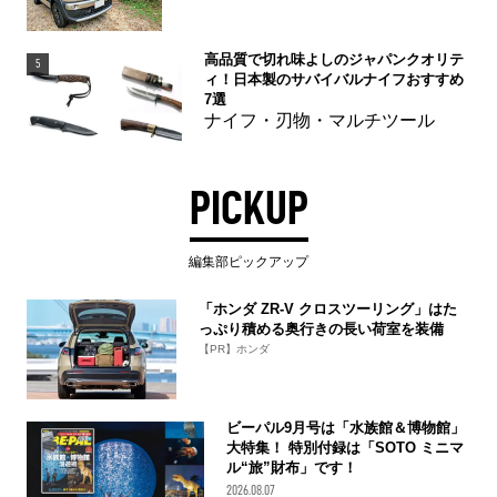
高品質で切れ味よしのジャパンクオリテ
5
ィ！日本製のサバイバルナイフおすすめ
7選
ナイフ・刃物・マルチツール
PICKUP
編集部ピックアップ
「ホンダ ZR-V クロスツーリング」はた
っぷり積める奥行きの長い荷室を装備
【PR】ホンダ
ビーパル9月号は「水族館＆博物館」
大特集！ 特別付録は「SOTO ミニマ
ル“旅”財布」です！
2026.08.07