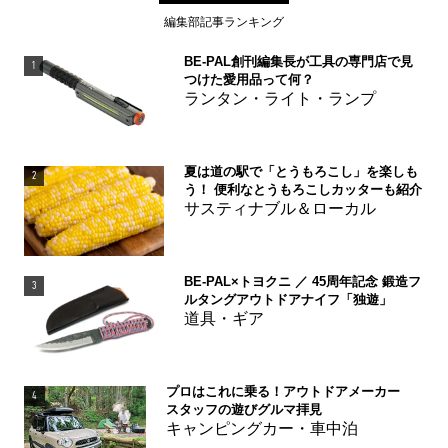
編集部記事ランキング
BE-PAL創刊編集長が工具の専門店で見
1
つけた愛用品って何？
ランタン・ライト・ランプ
夏は道の駅で「とうもろこし」を楽しも
2
う！ 便利なとうもろこしカッターも紹介
サスティナブル＆ローカル
BE-PAL×トヨクニ ／ 45周年記念 鍛造フ
3
ルタングアウトドアナイフ「独遊」
道具・ギア
プロはこれに乗る！アウトドアメーカー
4
スタッフの遊びグルマ拝見
キャンピングカー・車中泊