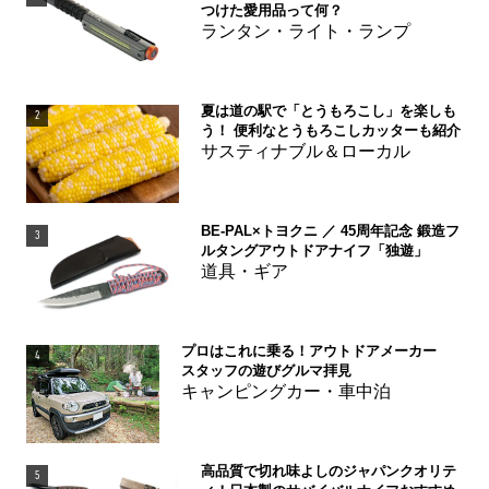
つけた愛用品って何？
ランタン・ライト・ランプ
夏は道の駅で「とうもろこし」を楽しも
2
う！ 便利なとうもろこしカッターも紹介
サスティナブル＆ローカル
BE-PAL×トヨクニ ／ 45周年記念 鍛造フ
3
ルタングアウトドアナイフ「独遊」
道具・ギア
プロはこれに乗る！アウトドアメーカー
4
スタッフの遊びグルマ拝見
キャンピングカー・車中泊
高品質で切れ味よしのジャパンクオリテ
5