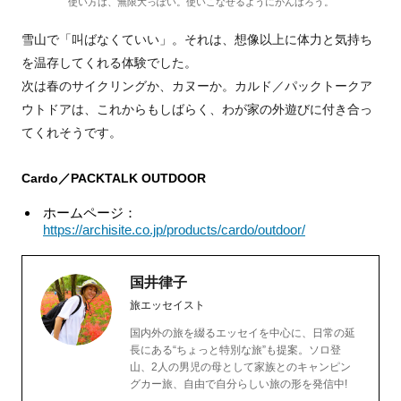
使い方は、無限大っぽい。使いこなせるようにがんばろう。
雪山で「叫ばなくていい」。それは、想像以上に体力と気持ち
を温存してくれる体験でした。
次は春のサイクリングか、カヌーか。カルド／パックトークア
ウトドアは、これからもしばらく、わが家の外遊びに付き合っ
てくれそうです。
Cardo／PACKTALK OUTDOOR
ホームページ：
https://archisite.co.jp/products/cardo/outdoor/
国井律子
旅エッセイスト
国内外の旅を綴るエッセイを中心に、日常の延
長にある“ちょっと特別な旅”も提案。ソロ登
山、2人の男児の母として家族とのキャンピン
グカー旅、自由で自分らしい旅の形を発信中!