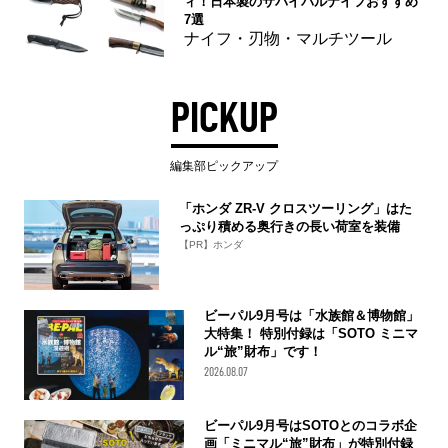
ィ！日本製のサバイバルナイフおすすめ
7選
ナイフ・刃物・マルチツール
PICKUP
編集部ピックアップ
「ホンダ ZR-V クロスツーリング」はた
っぷり積める奥行きの長い荷室を装備
【PR】ホンダ
ビーパル9月号は「水族館＆博物館」
大特集！ 特別付録は「SOTO ミニマ
ル“旅”財布」です！
2026.08.07
ビーパル9月号はSOTOとのコラボ企
画「ミニマル“旅”財布」が特別付録