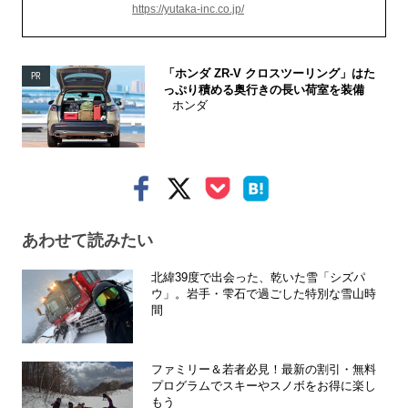
https://yutaka-inc.co.jp/
「ホンダ ZR-V クロスツーリング」はた
PR
っぷり積める奥行きの長い荷室を装備
ホンダ
あわせて読みたい
北緯39度で出会った、乾いた雪「シズパ
ウ」。岩手・雫石で過ごした特別な雪山時
間
ファミリー＆若者必見！最新の割引・無料
プログラムでスキーやスノボをお得に楽し
もう