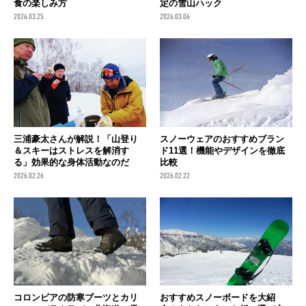
食の楽しみ方
定の雪山ハック
2026.03.25
2026.03.06
三浦豪太さんが解説！「山登り
スノーウェアのおすすめブラン
＆スキーはストレスを解消す
ド11選！機能やデザインを徹底
る」効果的な身体活動なのだ
比較
2026.02.26
2026.02.22
コロンビアの防寒ブーツとカリ
おすすめスノーボードを大紹