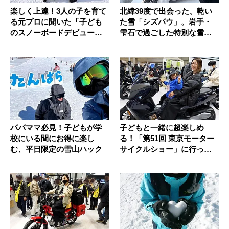
楽しく上達！3人の子を育て
北緯39度で出会った、乾い
る元プロに聞いた「子ども
た雪「シズパウ」。岩手・
のスノーボードデビュー」
雫石で過ごした特別な雪山
のコツ...
時間
パパママ必見！子どもが学
子どもと一緒に超楽しめ
校にいる間にお得に楽し
る！「第51回 東京モーター
む、平日限定の雪山ハック
サイクルショー」に行って
きまし...