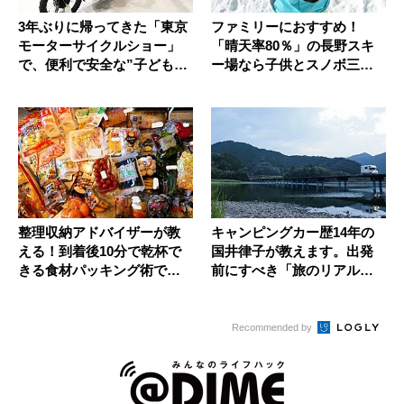
3年ぶりに帰ってきた「東京
ファミリーにおすすめ！
モーターサイクルショー」
「晴天率80％」の長野スキ
で、便利で安全な”子どもと
ー場なら子供とスノボ三昧
タン...
だ
整理収納アドバイザーが教
キャンピングカー歴14年の
える！到着後10分で乾杯で
国井律子が教えます。出発
きる食材パッキング術でク
前にすべき「旅のリアルな
ルマ旅...
準備」...
Recommended by