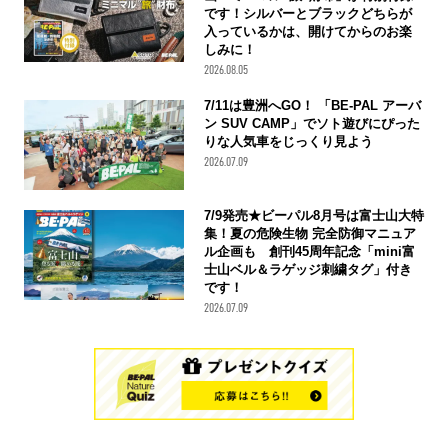
です！シルバーとブラックどちらが
入っているかは、開けてからのお楽
しみに！
2026.08.05
7/11は豊洲へGO！ 「BE-PAL アーバ
ン SUV CAMP」でソト遊びにぴった
りな人気車をじっくり見よう
2026.07.09
7/9発売★ビーパル8月号は富士山大特
集！夏の危険生物 完全防御マニュア
ル企画も 創刊45周年記念「mini富
士山ベル＆ラゲッジ刺繍タグ」付き
です！
2026.07.09