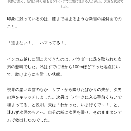
視界が悪く、新雪が降り積もるゲレンデでは雪に埋まる人が続出。大変な状況で
した。
印象に残っているのは、膝まで埋まるような新雪の緩斜面での
こと。
「進まない！」「ハマってる！」
インカム越しに聞こえてきたのは、パウダーに足を取られた次
男の悲鳴でした。私はすでに彼から100mほど下った地点にい
て、助けようにも難しい状態。
視界の悪い吹雪のなか、リフトから降りたばかりの夫が、次男
の声をキャッチしました。次男は「パークに入る手前くらいで
埋まってる」と説明。夫は「わかった、いま行くで～！」と、
迷わず次男のもとへ。自分の板に次男を乗せ、そのままタンデ
ムで救出したのでした。