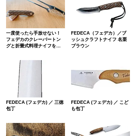
一度使ったら手放せない！
FEDECA（フェデカ）／ブ
フェデカのクレーバートン
ッシュクラフトナイフ 名栗
グと折畳式料理ナイフをレ
ブラウン
ビュー
FEDECA (フェデカ) ／ 三徳
FEDECA (フェデカ) ／ こど
包丁
も包丁