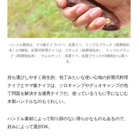
ハンドル素材は、ヤマ飯ナイフ=イペ、名栗イペ、リップルブラック（積層強化
木）の3種類。折畳式料理ナイフは、ブラック（積層強化木）、リップルブラッ
ク（積層強化木）、ウォルナット、名栗イペ、名栗ブラックの5種類から選べ
る。
持ち運びしやすく衛生的、包丁みたいな使い心地の折畳式料理
ナイフとヤマ飯ナイフは、ソロキャンプやデュオキャンプの包
丁問題を解決する優秀ナイフだ。使っているうちに手になじむ
木製ハンドルなのもうれしい。
ハンドル素材によって削り跡のない滑らかなものもあるので、
好みによって選択OK。