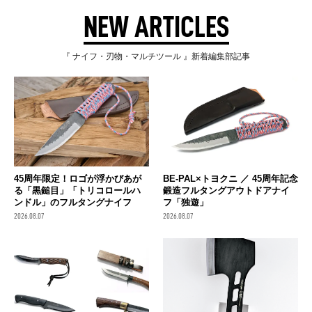
NEW ARTICLES
『 ナイフ・刃物・マルチツール 』新着編集部記事
45周年限定！ロゴが浮かびあが
BE-PAL×トヨクニ ／ 45周年記念
る「黒鎚目」「トリコロールハ
鍛造フルタングアウトドアナイ
ンドル」のフルタングナイフ
フ「独遊」
2026.08.07
2026.08.07