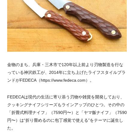
金物のまち、兵庫・三木市で120年以上前より刃物製造を行な
っている神沢鉄工が、2014年に立ち上げたライフスタイルブラ
ンドがFEDECA（https://www.fedeca.com）。
FEDECAは現代の生活に寄り添う刃物や雑貨を開発しており、
クッキングナイフシリーズもラインアップのひとつ。その中の
「折畳式料理ナイフ」（7590円〜）と「ヤマ飯ナイフ」（7590
円〜）は“折り畳めるのに包丁感覚で使える”をテーマに誕生し
た。