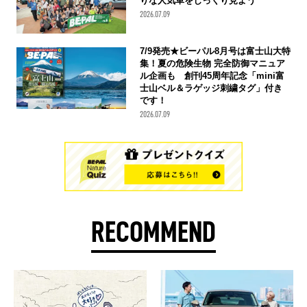
りな人気車をじっくり見よう
2026.07.09
7/9発売★ビーパル8月号は富士山大特
集！夏の危険生物 完全防御マニュア
ル企画も 創刊45周年記念「mini富
士山ベル＆ラゲッジ刺繍タグ」付き
です！
2026.07.09
RECOMMEND