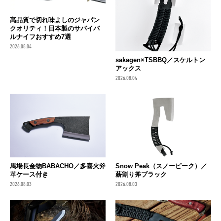
高品質で切れ味よしのジャパン
クオリティ！日本製のサバイバ
ルナイフおすすめ7選
2026.08.04
sakagen×TSBBQ／スケルトン
アックス
2026.08.04
馬場長金物BABACHO／多喜火斧
Snow Peak（スノーピーク）／
革ケース付き
薪割り斧ブラック
2026.08.03
2026.08.03