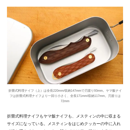
折畳式料理ナイフ（上）は全長220mm/収納147mmで刃渡り93mm。ヤマ飯ナイ
フは折畳式料理ナイフより一回り小さく、全長171mm/収納117mm。刃渡りは
72mm
折畳式料理ナイフもヤマ飯ナイフも、メスティンの中に収まる
サイズになっている。メスティンをはじめクッカーの中に入れ