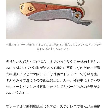
付属ドライバーで分解してすみずみまで洗える。部品をなくさないよう、フチ付
きトレイの上で作業しよう。
折りたたみ式ナイフの場合、ネジのあたりや刃を格納するとこ
ろに食材のカスや油脂が詰まって非常に不衛生なのだが、折畳
式料理ナイフとヤマ飯ナイフは付属のドライバーで分解可能。
すみずみまで洗えるので衛生的だし、万一、分解中にネジやワ
ッシャーをなくしたり破損したりしてもパーツのみの販売があ
るので安心だ。
ブレードは安来鋼銀紙三号を芯に、ステンレスで挟んだ三層構