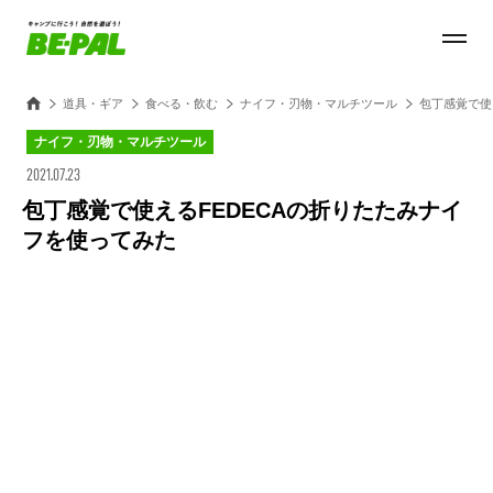
道具・ギア
食べる・飲む
ナイフ・刃物・マルチツール
包丁感覚で使
ナイフ・刃物・マルチツール
2021.07.23
包丁感覚で使えるFEDECAの折りたたみナイ
フを使ってみた
Loaded
:
28.84%
/
Unmute