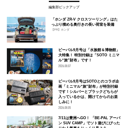
編集部ピックアップ
「ホンダ ZR-V クロスツーリング」はた
っぷり積める奥行きの長い荷室を装備
【PR】ホンダ
ビーパル9月号は「水族館＆博物館」
大特集！ 特別付録は「SOTO ミニマ
ル“旅”財布」です！
2026.08.07
ビーパル9月号はSOTOとのコラボ企
画「ミニマル“旅”財布」が特別付録
です！シルバーとブラックどちらが
入っているかは、開けてからのお楽
しみに！
2026.08.05
7/11は豊洲へGO！ 「BE-PAL アーバ
ン SUV CAMP」でソト遊びにぴった