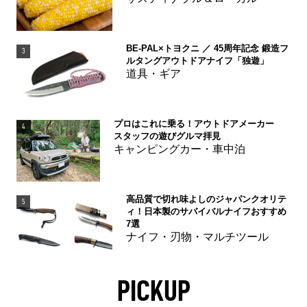
BE-PAL×トヨクニ ／ 45周年記念 鍛造フ
3
ルタングアウトドアナイフ「独遊」
道具・ギア
プロはこれに乗る！アウトドアメーカー
4
スタッフの遊びグルマ拝見
キャンピングカー・車中泊
高品質で切れ味よしのジャパンクオリテ
5
ィ！日本製のサバイバルナイフおすすめ
7選
ナイフ・刃物・マルチツール
PICKUP