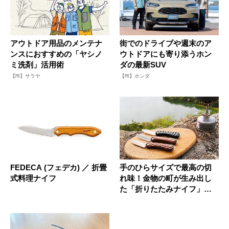
アウトドア用品のメンテナ
街でのドライブや週末のア
ンスにおすすめの「ヤシノ
ウトドアにも寄り添うホン
ミ洗剤」活用術
ダの最新SUV
【PR】サラヤ
【PR】ホンダ
FEDECA (フェデカ) ／ 折畳
手のひらサイズで最高の切
式料理ナイフ
れ味！金物の町が生み出し
た「折りたたみナイフ」が
新登場