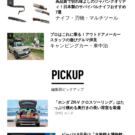
高品質で切れ味よしのジャパンクオリテ
4
ィ！日本製のサバイバルナイフおすすめ
7選
ナイフ・刃物・マルチツール
プロはこれに乗る！アウトドアメーカー
5
スタッフの遊びグルマ拝見
キャンピングカー・車中泊
PICKUP
編集部ピックアップ
「ホンダ ZR-V クロスツーリング」はた
っぷり積める奥行きの長い荷室を装備
【PR】ホンダ
ビーパル9月号は「水族館＆博物館」