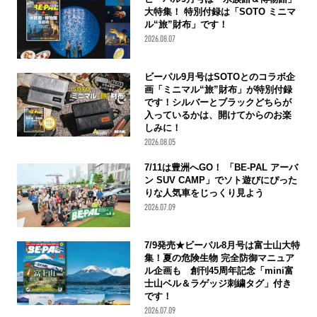
大特集！ 特別付録は「SOTO ミニマ
ル“旅”財布」です！
2026.08.07
ビーパル9月号はSOTOとのコラボ企
画「ミニマル“旅”財布」が特別付録
です！シルバーとブラックどちらが
入っているかは、開けてからのお楽
しみに！
2026.08.05
7/11は豊洲へGO！ 「BE-PAL アーバ
ン SUV CAMP」でソト遊びにぴった
りな人気車をじっくり見よう
2026.07.09
7/9発売★ビーパル8月号は富士山大特
集！夏の危険生物 完全防御マニュア
ル企画も 創刊45周年記念「mini富
士山ベル＆ラゲッジ刺繍タグ」付き
です！
2026.07.09