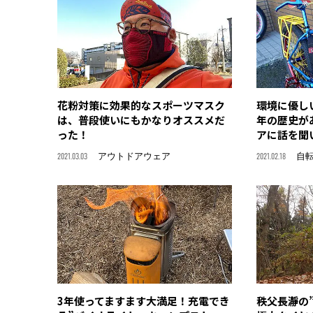
花粉対策に効果的なスポーツマスク
環境に優し
は、普段使いにもかなりオススメだ
年の歴史が
った！
アに話を聞
2021.03.03
アウトドアウェア
2021.02.18
自転
3年使ってますます大満足！充電でき
秩父長瀞の