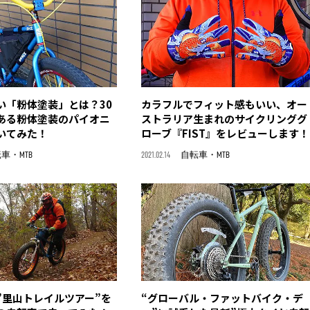
い「粉体塗装」とは？30
カラフルでフィット感もいい、オー
ある粉体塗装のパイオニ
ストラリア生まれのサイクリンググ
いてみた！
ローブ『FIST』をレビューします！
車・MTB
2021.02.14
自転車・MTB
”里山トレイルツアー”を
“グローバル・ファットバイク・デ