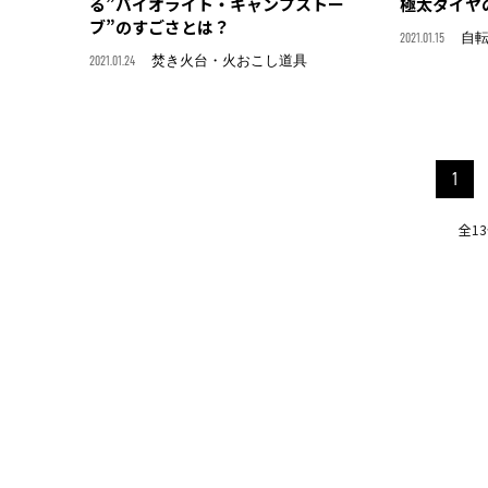
る”バイオライト・キャンプストー
極太タイヤ
ブ”のすごさとは？
2021.01.15
自転
2021.01.24
焚き火台・火おこし道具
1
全1