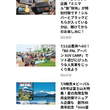
企画「ミニマ
ル“旅”財布」が特
別付録です！シル
バーとブラックど
ちらが入っている
かは、開けてから
のお楽しみに！
2026.08.05
7/11は豊洲へGO！
「BE-PAL アーバ
ン SUV CAMP」で
ソト遊びにぴった
りな人気車をじっ
くり見よう
2026.07.09
7/9発売★ビーパル
8月号は富士山大特
集！夏の危険生物
完全防御マニュア
ル企画も 創刊45
周年記念「mini富