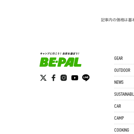
記事内の価格は基
GEAR
OUTDOOR
NEWS
SUSTAINABL
CAR
CAMP
COOKING