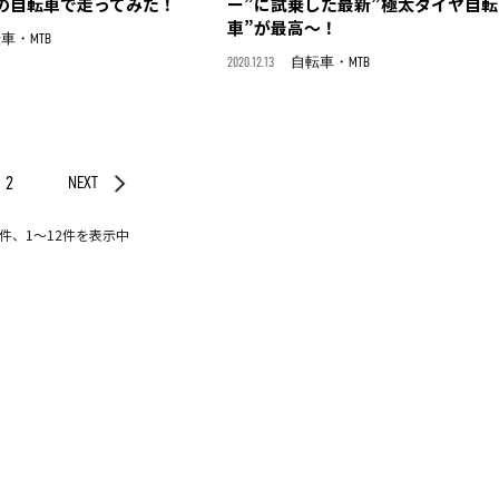
の自転車で走ってみた！
ー”に試乗した最新”極太タイヤ自転
車”が最高～！
車・MTB
2020.12.13
自転車・MTB
2
NEXT
3件、1〜12件を表示中