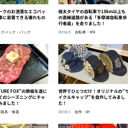
ークのお洒落なエコバッ
極太タイヤの自転車で10km以上も
車に装着できる優れもの
の直線道路がある「多摩湖自転車歩
行者道」を走りました！
ックパック・バッグ
2021.06.25
自転車・MTB
TURE FOX”の鉄板を遂に
世界でひとつだけ！オリジナルの”
てのシーズニングにチャ
イクルキャップ”を自作してみまし
みました！
た！
理器具・食器
2021.05.13
自作・DIY