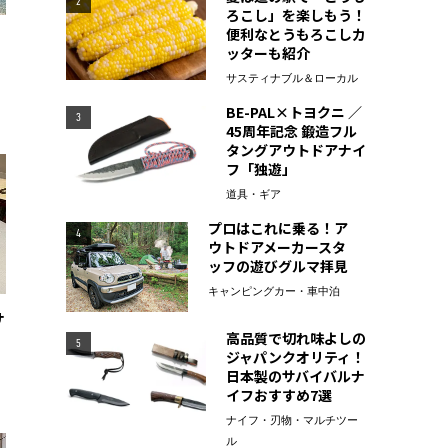
2
ろこし」を楽しもう！
便利なとうもろこしカ
ッターも紹介
サスティナブル＆ローカル
BE-PAL×トヨクニ ／
3
45周年記念 鍛造フル
タングアウトドアナイ
フ「独遊」
道具・ギア
プロはこれに乗る！ア
4
ウトドアメーカースタ
ッフの遊びグルマ拝見
キャンピングカー・車中泊
サ
高品質で切れ味よしの
5
ジャパンクオリティ！
日本製のサバイバルナ
イフおすすめ7選
ナイフ・刃物・マルチツー
ル