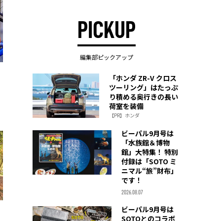
PICKUP
編集部ピックアップ
「ホンダ ZR-V クロス
ツーリング」はたっぷ
り積める奥行きの長い
荷室を装備
【PR】ホンダ
ビーパル9月号は
「水族館＆博物
館」大特集！ 特別
付録は「SOTO ミ
ニマル“旅”財布」
です！
2026.08.07
ビーパル9月号は
SOTOとのコラボ