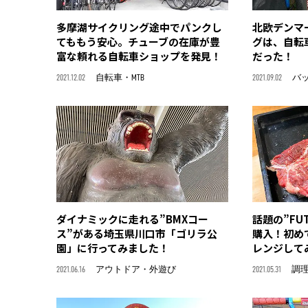
多摩湖サイクリング途中でパンクし
北欧デンマ
てももう安心。チューブの在庫が豊
グは、自転
富な頼れる自転車ショップを発見！
だった！
2021.12.02
自転車・MTB
2021.09.02
バ
ダイナミックに走れる”BMXコー
話題の”FU
ス”がある埼玉県川口市「ゴリラ公
購入！初め
園」に行ってみました！
レンジして
2021.06.16
アウトドア・外遊び
2021.05.31
調