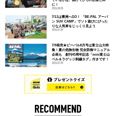
に！
2026.08.05
7/11は豊洲へGO！ 「BE-PAL アーバ
ン SUV CAMP」でソト遊びにぴった
りな人気車をじっくり見よう
2026.07.09
7/9発売★ビーパル8月号は富士山大特
集！夏の危険生物 完全防御マニュアル
企画も 創刊45周年記念「mini富士山
ベル＆ラゲッジ刺繍タグ」付きです！
2026.07.09
RECOMMEND