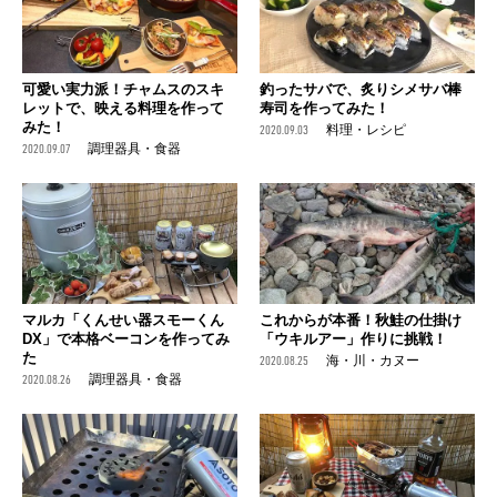
可愛い実力派！チャムスのスキ
釣ったサバで、炙りシメサバ棒
レットで、映える料理を作って
寿司を作ってみた！
みた！
2020.09.03
料理・レシピ
2020.09.07
調理器具・食器
マルカ「くんせい器スモーくん
これからが本番！秋鮭の仕掛け
DX」で本格ベーコンを作ってみ
「ウキルアー」作りに挑戦！
た
2020.08.25
海・川・カヌー
2020.08.26
調理器具・食器