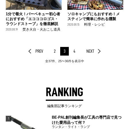
1分で着火！バーベキュー初心者
ソロキャンプにもおすすめ！メ
におすすめ「エコココロゴス・
スティンで簡単に作れる燻製
ラウンドストーブ」を徹底解説
2020.08.15
料理・レシピ
2020.08.19
焚き火台・火おこし道具
PREV
2
3
4
NEXT
全37件、25〜36件を表示中
RANKING
編集部記事ランキング
BE-PAL創刊編集長が工具の専門店で見つ
1
けた愛用品って何？
ランタン・ライト・ランプ