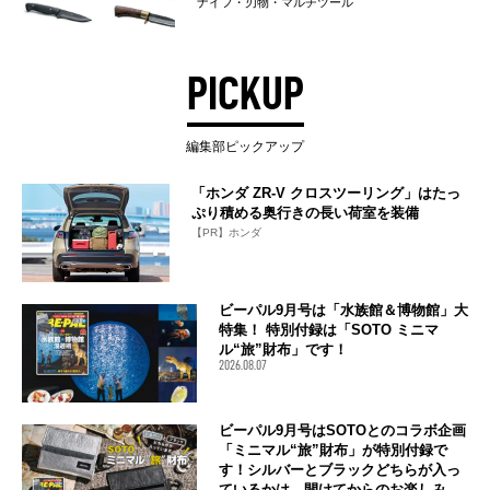
ナイフ・刃物・マルチツール
PICKUP
編集部ピックアップ
「ホンダ ZR-V クロスツーリング」はたっ
ぷり積める奥行きの長い荷室を装備
【PR】ホンダ
ビーパル9月号は「水族館＆博物館」大
特集！ 特別付録は「SOTO ミニマ
ル“旅”財布」です！
2026.08.07
ビーパル9月号はSOTOとのコラボ企画
「ミニマル“旅”財布」が特別付録で
す！シルバーとブラックどちらが入っ
ているかは、開けてからのお楽しみ