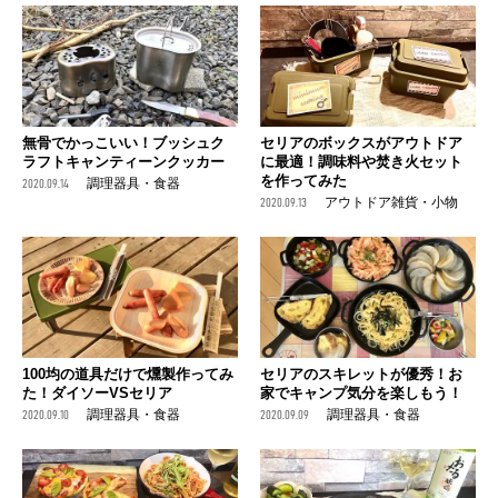
無骨でかっこいい！ブッシュク
セリアのボックスがアウトドア
ラフトキャンティーンクッカー
に最適！調味料や焚き火セット
を作ってみた
2020.09.14
調理器具・食器
2020.09.13
アウトドア雑貨・小物
100均の道具だけで燻製作ってみ
セリアのスキレットが優秀！お
た！ダイソーVSセリア
家でキャンプ気分を楽しもう！
2020.09.10
調理器具・食器
2020.09.09
調理器具・食器