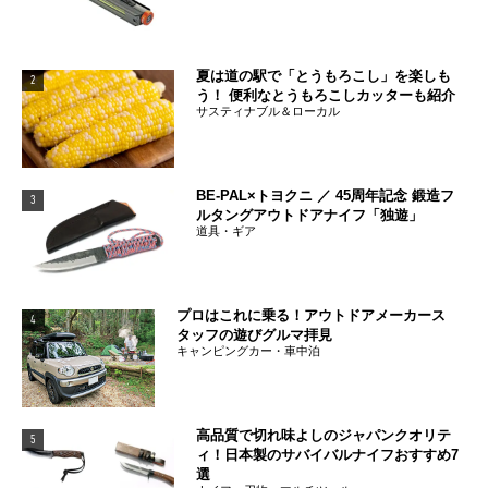
夏は道の駅で「とうもろこし」を楽しも
2
う！ 便利なとうもろこしカッターも紹介
サスティナブル＆ローカル
BE-PAL×トヨクニ ／ 45周年記念 鍛造フ
3
ルタングアウトドアナイフ「独遊」
道具・ギア
プロはこれに乗る！アウトドアメーカース
4
タッフの遊びグルマ拝見
キャンピングカー・車中泊
高品質で切れ味よしのジャパンクオリテ
5
ィ！日本製のサバイバルナイフおすすめ7
選