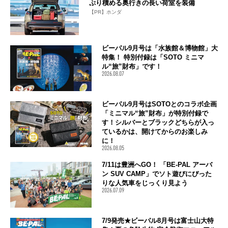
ぷり積める奥行きの長い荷室を装備
【PR】ホンダ
ビーパル9月号は「水族館＆博物館」大
特集！ 特別付録は「SOTO ミニマ
ル“旅”財布」です！
2026.08.07
ビーパル9月号はSOTOとのコラボ企画
「ミニマル“旅”財布」が特別付録で
す！シルバーとブラックどちらが入っ
ているかは、開けてからのお楽しみ
に！
2026.08.05
7/11は豊洲へGO！ 「BE-PAL アーバ
ン SUV CAMP」でソト遊びにぴった
りな人気車をじっくり見よう
2026.07.09
7/9発売★ビーパル8月号は富士山大特