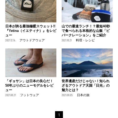
日本が誇る最強極暖スウェット!!
山での最速ランチ！？最短40秒
『Yetina（イエティナ）』をレビ
で食べられる本格的な山飯「ビ
ュー
バークレーション」をご紹介
2021.12.14
アウトドアウェア
2021.10.21
料理・レシピ
「ギョサン」は日本の良心だ！
世界遺産だけじゃない！知られ
50年ぶりのニューモデルをレビ
ざるアウトドア天国「日光」の
ュー
魅力とは？
2021.08.21
フットウェア
2021.08.05
日本の旅
1