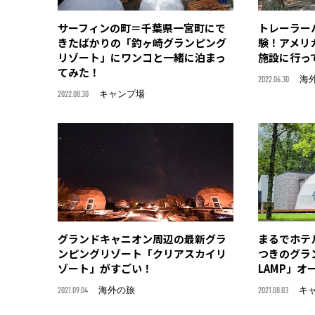
サーフィンの町＝千葉県一宮町にで
トレーラー
きたばかりの「釣ヶ崎グランピング
験！アメリ
リゾート」にワンコと一緒に泊まっ
施設に行っ
てみた！
2022.06.30
海
2022.08.30
キャンプ場
グランドキャニオン周辺の最新グラ
まるでホテ
ンピングリゾート「クリアスカイリ
つきのグラン
ゾート」がすごい！
LAMP」オ
2021.09.04
海外の旅
2021.08.03
キ