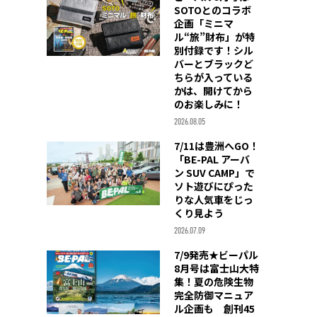
SOTOとのコラボ
企画「ミニマ
ル“旅”財布」が特
別付録です！シル
バーとブラックど
ちらが入っている
かは、開けてから
のお楽しみに！
2026.08.05
7/11は豊洲へGO！
「BE-PAL アーバ
ン SUV CAMP」で
ソト遊びにぴった
りな人気車をじっ
くり見よう
2026.07.09
7/9発売★ビーパル
8月号は富士山大特
集！夏の危険生物
完全防御マニュア
ル企画も 創刊45