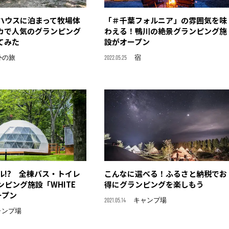
ハウスに泊まって牧場体
「＃千葉フォルニア」の雰囲気を味
カで人気のグランピング
わえる！鴨川の絶景グランピング施
てみた
設がオープン
外の旅
2022.05.25
宿
ル!? 全棟バス・トイレ
こんなに選べる！ふるさと納税でお
ピング施設「WHITE
得にグランピングを楽しもう
ープン
2021.05.14
キャンプ場
ャンプ場