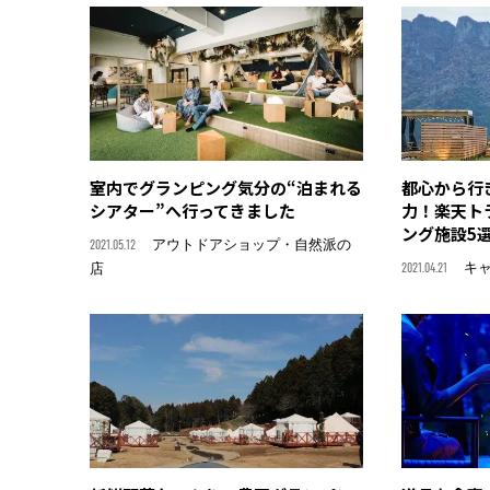
室内でグランピング気分の“泊まれる
都心から行
シアター”へ行ってきました
力！楽天ト
ング施設5
2021.05.12
アウトドアショップ・自然派の
2021.04.21
キ
店