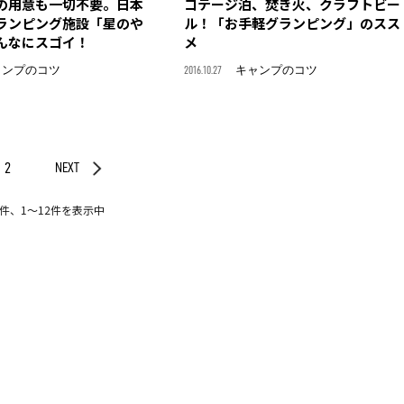
の用意も一切不要。日本
コテージ泊、焚き火、クラフトビー
ランピング施設「星のや
ル！「お手軽グランピング」のスス
んなにスゴイ！
メ
ャンプのコツ
2016.10.27
キャンプのコツ
2
NEXT
3件、1〜12件を表示中