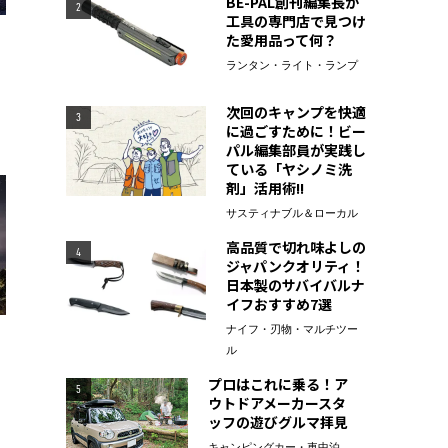
BE-PAL創刊編集長が
2
工具の専門店で見つけ
た愛用品って何？
ランタン・ライト・ランプ
次回のキャンプを快適
3
に過ごすために！ビー
パル編集部員が実践し
ている「ヤシノミ洗
剤」活用術!!
サスティナブル＆ローカル
高品質で切れ味よしの
4
ジャパンクオリティ！
日本製のサバイバルナ
イフおすすめ7選
ナイフ・刃物・マルチツー
ル
プロはこれに乗る！ア
5
ウトドアメーカースタ
ッフの遊びグルマ拝見
キャンピングカー・車中泊