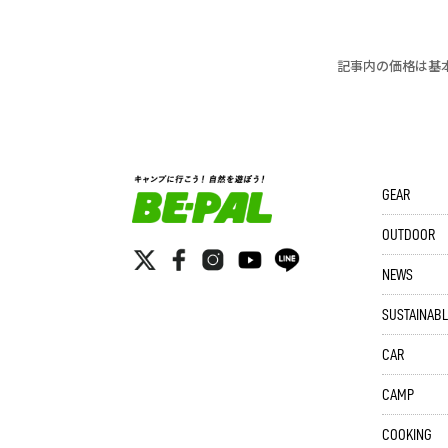
記事内の価格は基
GEAR
OUTDOOR
NEWS
SUSTAINABL
CAR
CAMP
COOKING