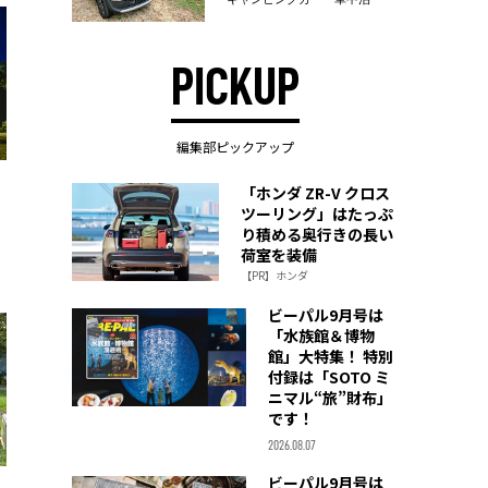
PICKUP
編集部ピックアップ
「ホンダ ZR-V クロス
ツーリング」はたっぷ
り積める奥行きの長い
荷室を装備
【PR】ホンダ
ビーパル9月号は
「水族館＆博物
館」大特集！ 特別
付録は「SOTO ミ
ニマル“旅”財布」
です！
2026.08.07
ビーパル9月号は