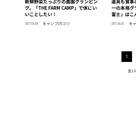
新鮮野菜たっぷりの農園グランピン
道具も食事
グ。「THE FARM CAMP」で体にい
一の本格グ
いことしたい！
富士」はこ
2017.04.08
キャンプのコツ
2017.04.01
キ
1
全1