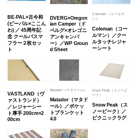
Coleman （コールマ
BE-PAL×古今和
DVERG×Oregon
ン）
(ビーパル×ここん
ian Camper（ド
Coleman（コー
わ) ／ 45周年記
ベルグ×オレゴニ
ルマン）／クー
念 クールパスマ
アンキャンパ
ルタッチレジャ
フラー２枚セッ
ー）／WP Groun
ーシート
ト
d Sheet
Matador（マタドール）
Snow Peak（スノーピ
VASTLAND（ヴ
ーク）
Matador（マタド
ァストランド）
Snow Peak（ス
ール）／ポケッ
／レジャーシー
ノーピーク）／
トブランケット
ト厚手 200cm×2
ピクニックラグ
4.0
00cm