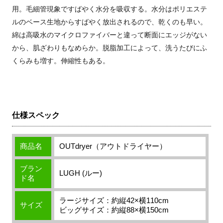
用。毛細管現象ですばやく水分を吸収する。水分はポリエステ
ルのベース生地からすばやく放出されるので、乾くのも早い。
綿は高吸水のマイクロファイバーと違って断面にエッジがない
から、肌ざわりもなめらか。脱脂加工によって、洗うたびにふ
くらみも増す。伸縮性もある。
仕様スペック
商品名
OUTdryer（アウトドライヤー）
ブラン
LUGH (ルー)
ド名
ラージサイズ：約縦42×横110cm
サイズ
ビッグサイズ：約縦88×横150cm