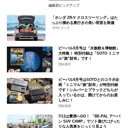
編集部ピックアップ
「ホンダ ZR-V クロスツーリング」はた
っぷり積める奥行きの長い荷室を装備
【PR】ホンダ
ビーパル9月号は「水族館＆博物館」
大特集！ 特別付録は「SOTO ミニマ
ル“旅”財布」です！
2026.08.07
ビーパル9月号はSOTOとのコラボ企
画「ミニマル“旅”財布」が特別付録
です！シルバーとブラックどちらが
入っているかは、開けてからのお楽
しみに！
2026.08.05
7/11は豊洲へGO！ 「BE-PAL アーバ
ン SUV CAMP」でソト遊びにぴった
りな人気車をじっくり見よう