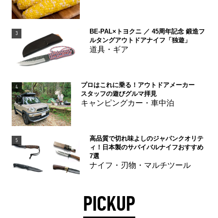
BE-PAL×トヨクニ ／ 45周年記念 鍛造フ
3
ルタングアウトドアナイフ「独遊」
道具・ギア
プロはこれに乗る！アウトドアメーカー
4
スタッフの遊びグルマ拝見
キャンピングカー・車中泊
高品質で切れ味よしのジャパンクオリテ
5
ィ！日本製のサバイバルナイフおすすめ
7選
ナイフ・刃物・マルチツール
PICKUP