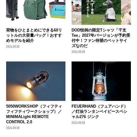
荷物をひとまとめにできる60リ
DOD恒例の限定Tシャツ「干支
ットルの大容量バッグ！おすす
Tee」2027年バージョンが予約受
めモデルを紹介
付中！ファン待望のペットサイ
ズなのだ
2026.08.08
2026.08.08
FEUERHAND（フュアハンド）
5050WORKSHOP（フィフティ
／灯油ランタンベイビースペシ
フィフティワークショップ）／
ャル276 ジンク
MINIMALight REMOTE
CONTROL 2.0
2026.08.08
2026.08.08