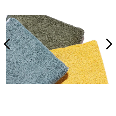
やす
ラー