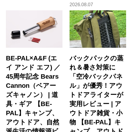
2026.08.07
BE-PAL×A&F (エ
バックパックの蒸
イ アンド エフ) ／
れ＆暑さ対策に
45周年記念 Bears
「空冷バックパネ
Cannon（ベアー
ル」が優秀！アウ
ズキャノン） | 道
トドアライターが
具・ギア 【BE-
実用レビュー | ア
PAL】キャンプ、
ウトドア雑貨・小
アウトドア、自然
物 【BE-PAL】キ
派生活の情報源ビ
ャンプ、アウトド