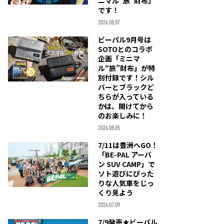
ニマル“旅”財布」
です！
2026.08.07
ビーパル9月号は
SOTOとのコラボ
企画「ミニマ
ル“旅”財布」が特
別付録です！シル
バーとブラックど
ちらが入っている
かは、開けてから
のお楽しみに！
2026.08.05
7/11は豊洲へGO！
「BE-PAL アーバ
ン SUV CAMP」で
ソト遊びにぴった
りな人気車をじっ
くり見よう
2026.07.09
7/9発売★ビーパル