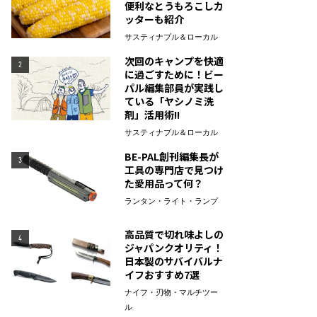
便利なとうもろこしカ
ッターも紹介
サスティナブル＆ローカル
次回のキャンプを快適
2
に過ごすために！ビー
パル編集部員が実践し
ている「ヤシノミ洗
剤」活用術!!
サスティナブル＆ローカル
BE-PAL創刊編集長が
3
工具の専門店で見つけ
た愛用品って何？
ランタン・ライト・ランプ
高品質で切れ味よしの
4
ジャパンクオリティ！
日本製のサバイバルナ
イフおすすめ7選
ナイフ・刃物・マルチツー
ル