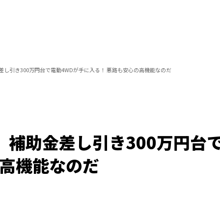
差し引き300万円台で電動4WDが手に入る！ 悪路も安心の高機能なのだ
】補助金差し引き300万円台
の高機能なのだ
Loaded
:
100.00%
/