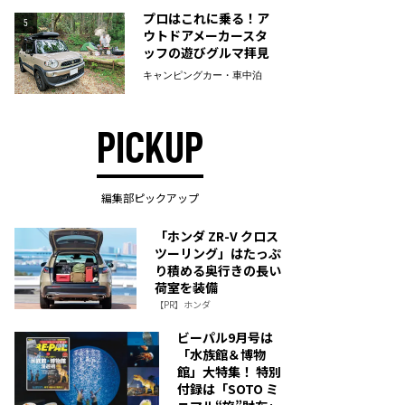
プロはこれに乗る！ア
5
ウトドアメーカースタ
ッフの遊びグルマ拝見
キャンピングカー・車中泊
PICKUP
編集部ピックアップ
「ホンダ ZR-V クロス
ツーリング」はたっぷ
り積める奥行きの長い
荷室を装備
【PR】ホンダ
ビーパル9月号は
「水族館＆博物
館」大特集！ 特別
付録は「SOTO ミ