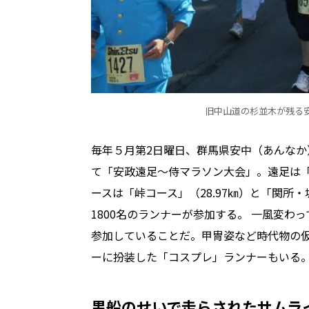
旧中山道の杉並木が残る
毎年５月第
2
日曜日、群馬県安中（あんなか
て「安政遠足～侍マラソン大会」。遠足は
ースは「峠コース」（
28.97
㎞）と「関所・
1800
名のランナーが参加する。
一風変わっ
参加していることだ。甲冑姿など時代物の
ーに扮装した「コスプレ」ランナーもいる
黒船のせいで走らされたサムラ