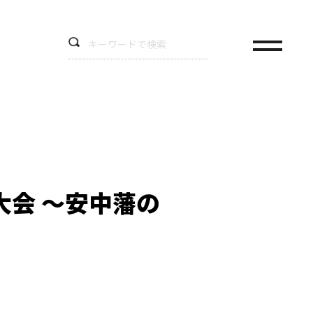
会 ～安中藩の