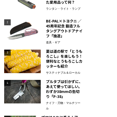
た愛用品って何？
ランタン・ライト・ランプ
BE-PAL×トヨクニ ／
2
45周年記念 鍛造フル
タングアウトドアナイ
フ「独遊」
道具・ギア
夏は道の駅で「とうも
3
ろこし」を楽しもう！
便利なとうもろこしカ
ッターも紹介
サスティナブル＆ローカル
プルタブは引かずに、
4
あえて使ってほしい。
わずか38mmの缶切
り「P-38」
ナイフ・刃物・マルチツー
ル