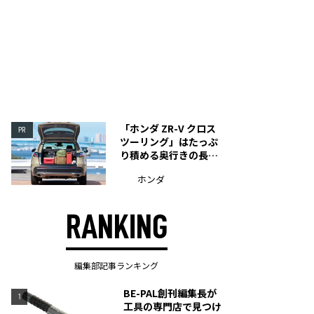
「ホンダ ZR-V クロス
PR
ツーリング」はたっぷ
り積める奥行きの長い
荷室を装備
ホンダ
RANKING
編集部記事ランキング
BE-PAL創刊編集長が
1
工具の専門店で見つけ