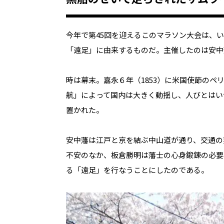
今年で第
45
回を迎えるこのマラソン大会は、い
「遠足」に由来するものだ。主催したのは安中
時は幕末。嘉永６年（
1853
）に米国使節のペ
航」によって国内は大きく動揺し、人びとはい
置かれた。
安中藩は江戸と京を結ぶ中山道が通り、交通の
不安のなか、板倉勝明は藩士の心身鍛錬の必要
る「遠足」を行なうことにしたのである。