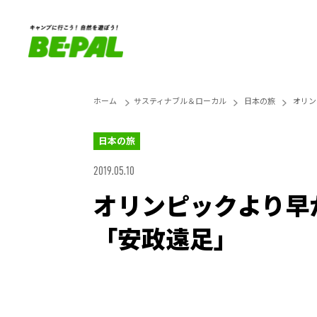
ホーム
サスティナブル＆ローカル
日本の旅
オリン
日本の旅
2019.05.10
オリンピックより早
「安政遠足」
Loaded
:
25.45%
Unmute