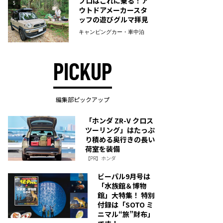
プロはこれに乗る！ア
5
ウトドアメーカースタ
ッフの遊びグルマ拝見
キャンピングカー・車中泊
PICKUP
編集部ピックアップ
「ホンダ ZR-V クロス
ツーリング」はたっぷ
り積める奥行きの長い
荷室を装備
【PR】ホンダ
ビーパル9月号は
「水族館＆博物
館」大特集！ 特別
付録は「SOTO ミ
ニマル“旅”財布」