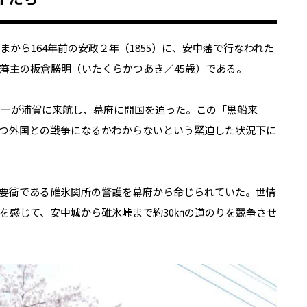
まから
164
年前の安政２年（
1855
）に、安中藩で行なわれた
藩主の板倉勝明（いたくらかつあき／
45
歳）である。
リーが浦賀に来航し、幕府に開国を迫った。この「黒船来
つ外国との戦争になるかわからないという緊迫した状況下に
要衝である碓氷関所の警護を幕府から命じられていた。世情
を感じて、安中城から碓氷峠まで約
30
㎞の道のりを競争させ