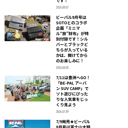
です！
2026.08.07
ビーパル9月号は
SOTOとのコラボ
企画「ミニマ
ル“旅”財布」が特
別付録です！シル
バーとブラックど
ちらが入っている
かは、開けてから
のお楽しみに！
2026.08.05
7/11は豊洲へGO！
「BE-PAL アーバ
ン SUV CAMP」で
ソト遊びにぴった
りな人気車をじっ
くり見よう
2026.07.09
7/9発売★ビーパル
8月号は富士山大特