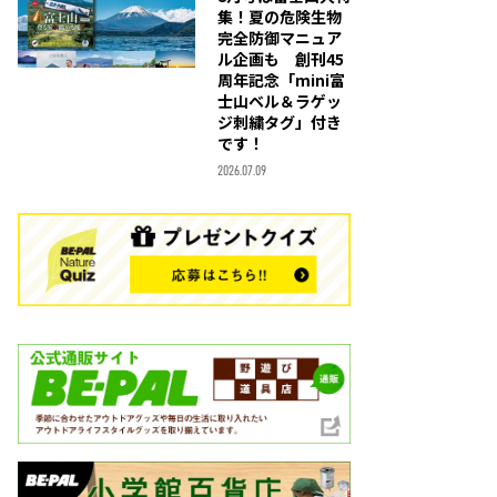
集！夏の危険生物
完全防御マニュア
ル企画も 創刊45
周年記念「mini富
士山ベル＆ラゲッ
ジ刺繍タグ」付き
です！
2026.07.09