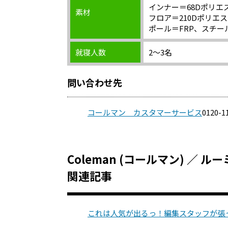
インナー＝68Dポリエ
素材
フロア＝210Dポリエ
ポール＝FRP、スチー
就寝人数
2〜3名
問い合わせ先
コールマン カスタマーサービス
0120-1
Coleman (コールマン) ／
関連記事
これは人気が出るっ！編集スタッフが張