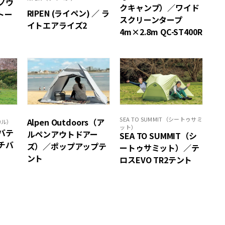
ラノヴ
クキャンプ）／ワイド
RIPEN (ライペン) ／ ラ
トー
スクリーンタープ
イトエアライズ2
4m×2.8m QC-ST400R
SEA TO SUMMIT（シートゥサミ
Alpen Outdoors（ア
カル）
ット）
サバテ
ルペンアウトドアー
SEA TO SUMMIT（シ
チバ
ズ）／ポップアップテ
ートゥサミット）／テ
ント
ロスEVO TR2テント