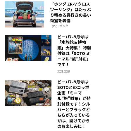
「ホンダ ZR-V クロス
ツーリング」はたっぷ
り積める奥行きの長い
荷室を装備
【PR】ホンダ
ビーパル9月号は
「水族館＆博物
館」大特集！ 特別
付録は「SOTO ミ
ニマル“旅”財布」
です！
2026.08.07
ビーパル9月号は
SOTOとのコラボ
企画「ミニマ
ル“旅”財布」が特
別付録です！シル
バーとブラックど
ちらが入っている
かは、開けてから
のお楽しみに！