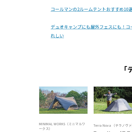
コールマンの2ルームテントおすすめ1
デュオキャンプにも屋外フェスにも！コ
れしい
「
MINIMAL WORKS（ミニマルワ
Terra Nova （テラノヴ
ークス）