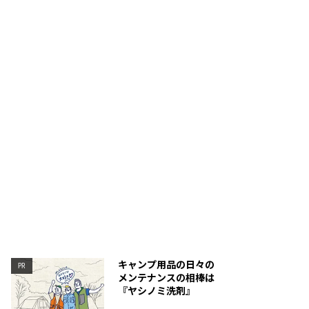
分の高さは170cm、寝室入り口も高さ約140cmで大人
インナーテントは吊り下げ
やすい。
用も可能だ。
キャンプ用品の日々の
PR
メンテナンスの相棒は
『ヤシノミ洗剤』