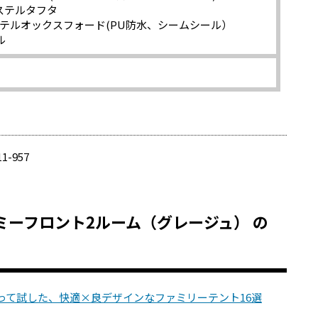
ステルタフタ
ステルオックスフォード(PU防水、シームシール）
ル
11-957
 ルーミーフロント2ルーム（グレージュ） の
って試した、快適×良デザインなファミリーテント16選