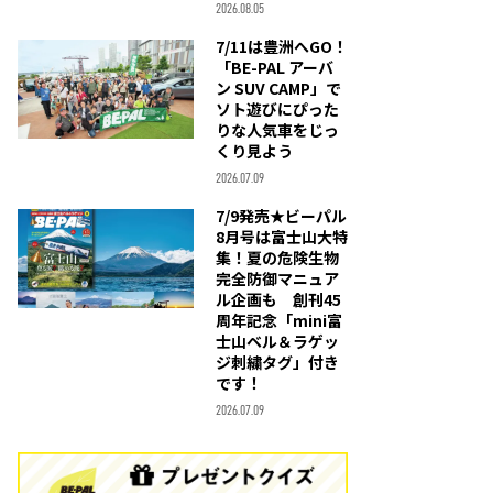
2026.08.05
7/11は豊洲へGO！
「BE-PAL アーバ
ン SUV CAMP」で
ソト遊びにぴった
りな人気車をじっ
くり見よう
2026.07.09
7/9発売★ビーパル
8月号は富士山大特
集！夏の危険生物
完全防御マニュア
ル企画も 創刊45
周年記念「mini富
士山ベル＆ラゲッ
ジ刺繍タグ」付き
です！
2026.07.09