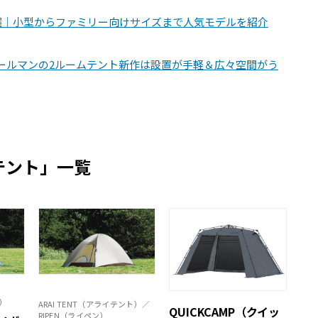
0選｜小型からファミリー向けサイズまで人気モデルを紹介
ールマンの2ルームテント新作は設置が手軽＆広々空間がう
テント」一覧
ァ）
ARAI TENT（アライテント）／
QUICKCAMP（クイッ
RIPEN（ライペン）