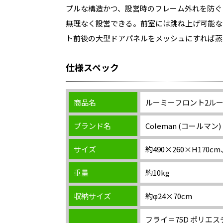
プルな構造かつ、設営時のフレーム外れを防ぐ
無理なく設営できる。前室には跳ね上げ可能な
ト前後の大型ドアパネルをメッシュにすれば蒸
仕様スペック
商品名
ルーミーフロント2ル
ブランド名
Coleman (コールマン)
サイズ
約490×260×H170c
重量
約10kg
収納サイズ
約φ24×70cm
フライ＝75D ポリエス