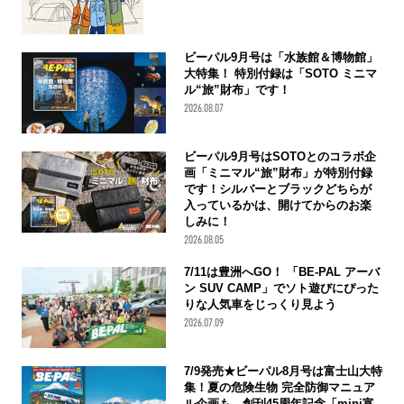
ビーパル9月号は「水族館＆博物館」
大特集！ 特別付録は「SOTO ミニマ
ル“旅”財布」です！
2026.08.07
ビーパル9月号はSOTOとのコラボ企
画「ミニマル“旅”財布」が特別付録
です！シルバーとブラックどちらが
入っているかは、開けてからのお楽
しみに！
2026.08.05
7/11は豊洲へGO！ 「BE-PAL アーバ
ン SUV CAMP」でソト遊びにぴった
りな人気車をじっくり見よう
2026.07.09
7/9発売★ビーパル8月号は富士山大特
集！夏の危険生物 完全防御マニュア
ル企画も 創刊45周年記念「mini富