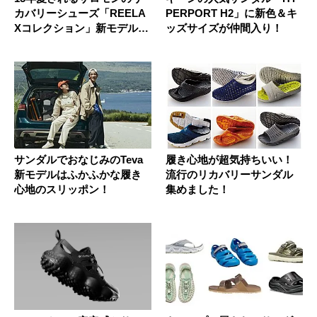
カバリーシューズ「REELA
PERPORT H2」に新色＆キ
Xコレクション」新モデル
ッズサイズが仲間入り！
は...
サンダルでおなじみのTeva
履き心地が超気持ちいい！
新モデルはふかふかな履き
流行のリカバリーサンダル
心地のスリッポン！
集めました！