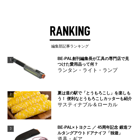
RANKING
編集部記事ランキング
BE-PAL創刊編集長が工具の専門店で見
1
つけた愛用品って何？
ランタン・ライト・ランプ
夏は道の駅で「とうもろこし」を楽しも
2
う！ 便利なとうもろこしカッターも紹介
サスティナブル＆ローカル
BE-PAL×トヨクニ ／ 45周年記念 鍛造フ
3
ルタングアウトドアナイフ「独遊」
道具・ギア