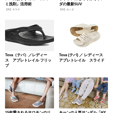
ミ洗剤」活用術
ダの最新SUV
【PR】サラヤ
【PR】ホンダ
Teva（テバ）／レディー
Teva (テバ) ／ レディース
ス アプレトレイル フリッ
アプレトレイル スライド
プ
15年愛されるサロモンのリ
キーンの人気サンダル「HY