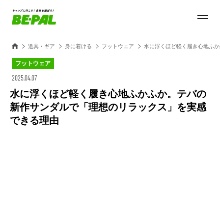
道具・ギア
身に着ける
フットウェア
水に浮くほど軽く履き心地ふか
フットウェア
2025.04.07
水に浮くほど軽く履き心地ふかふか。テバの
新作サンダルで「理想のリラックス」を実感
できる理由
Loaded
:
28.84%
/
Unmute