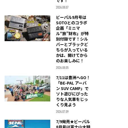
です！
2026.08.07
ビーパル9月号は
SOTOとのコラボ
企画「ミニマ
ル“旅”財布」が特
別付録です！シル
バーとブラックど
ちらが入っている
かは、開けてから
のお楽しみに！
2026.08.05
7/11は豊洲へGO！
「BE-PAL アーバ
ン SUV CAMP」で
ソト遊びにぴった
りな人気車をじっ
くり見よう
2026.07.09
7/9発売★ビーパル
8月号は富士山大特