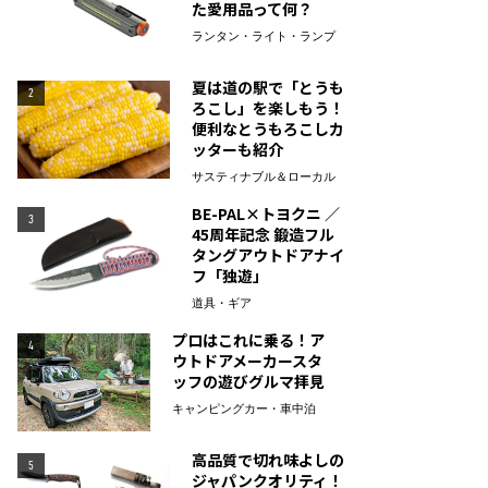
た愛用品って何？
ランタン・ライト・ランプ
夏は道の駅で「とうも
2
ろこし」を楽しもう！
便利なとうもろこしカ
ッターも紹介
サスティナブル＆ローカル
BE-PAL×トヨクニ ／
3
45周年記念 鍛造フル
タングアウトドアナイ
フ「独遊」
道具・ギア
プロはこれに乗る！ア
4
ウトドアメーカースタ
ッフの遊びグルマ拝見
キャンピングカー・車中泊
高品質で切れ味よしの
5
ジャパンクオリティ！