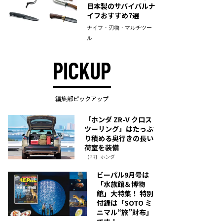
日本製のサバイバルナ
イフおすすめ7選
ナイフ・刃物・マルチツー
ル
PICKUP
編集部ピックアップ
「ホンダ ZR-V クロス
ツーリング」はたっぷ
り積める奥行きの長い
荷室を装備
【PR】ホンダ
ビーパル9月号は
「水族館＆博物
館」大特集！ 特別
付録は「SOTO ミ
ニマル“旅”財布」