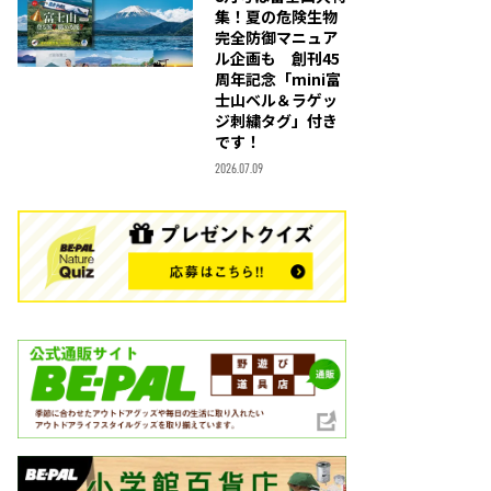
集！夏の危険生物
完全防御マニュア
ル企画も 創刊45
周年記念「mini富
士山ベル＆ラゲッ
ジ刺繍タグ」付き
です！
2026.07.09