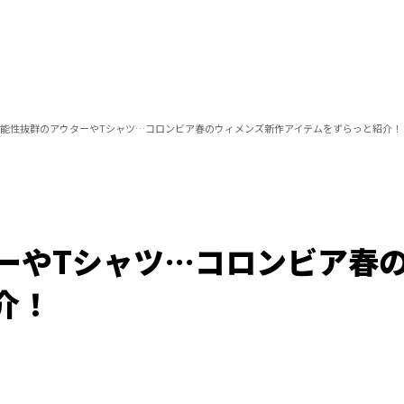
能性抜群のアウターやTシャツ…コロンビア春のウィメンズ新作アイテムをずらっと紹介！
ーやTシャツ…コロンビア春
介！
/