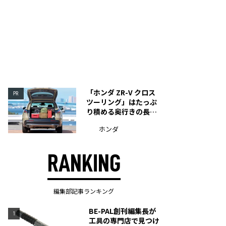
「ホンダ ZR-V クロス
PR
ツーリング」はたっぷ
り積める奥行きの長い
荷室を装備
ホンダ
RANKING
編集部記事ランキング
BE-PAL創刊編集長が
1
工具の専門店で見つけ