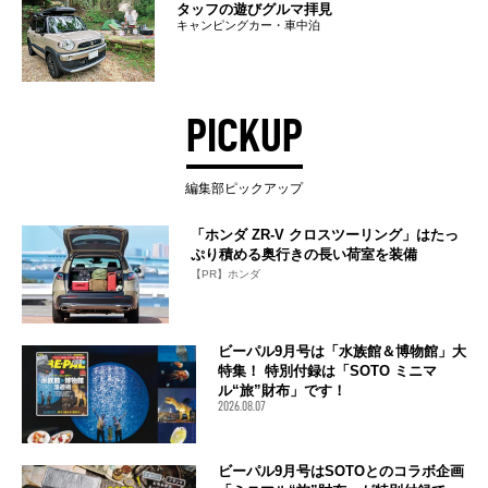
タッフの遊びグルマ拝見
キャンピングカー・車中泊
PICKUP
編集部ピックアップ
「ホンダ ZR-V クロスツーリング」はたっ
ぷり積める奥行きの長い荷室を装備
【PR】ホンダ
ビーパル9月号は「水族館＆博物館」大
特集！ 特別付録は「SOTO ミニマ
ル“旅”財布」です！
2026.08.07
ビーパル9月号はSOTOとのコラボ企画