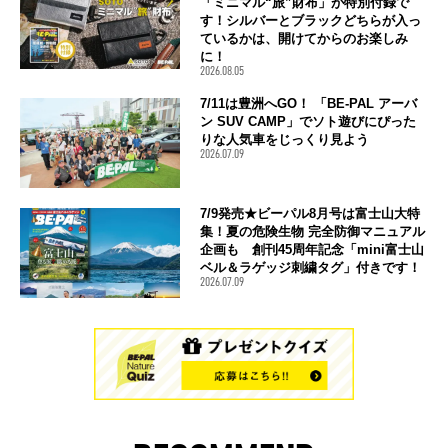
「ミニマル“旅”財布」が特別付録で
す！シルバーとブラックどちらが入っ
ているかは、開けてからのお楽しみ
に！
2026.08.05
7/11は豊洲へGO！ 「BE-PAL アーバ
ン SUV CAMP」でソト遊びにぴった
りな人気車をじっくり見よう
2026.07.09
7/9発売★ビーパル8月号は富士山大特
集！夏の危険生物 完全防御マニュアル
企画も 創刊45周年記念「mini富士山
ベル＆ラゲッジ刺繍タグ」付きです！
2026.07.09