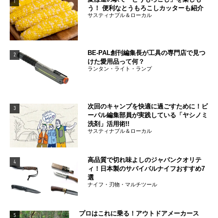
1
う！ 便利なとうもろこしカッターも紹介
サスティナブル＆ローカル
BE-PAL創刊編集長が工具の専門店で見つ
2
けた愛用品って何？
ランタン・ライト・ランプ
次回のキャンプを快適に過ごすために！ビ
3
ーパル編集部員が実践している「ヤシノミ
洗剤」活用術!!
サスティナブル＆ローカル
高品質で切れ味よしのジャパンクオリテ
4
ィ！日本製のサバイバルナイフおすすめ7
選
ナイフ・刃物・マルチツール
プロはこれに乗る！アウトドアメーカース
5