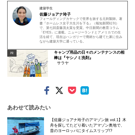
建築学生
佐藤ジョアナ玲子
フォールディングカヤックで世界を旅する元剥製師。著
書『ホームレス女子大生川を下る』（報知新聞社刊）
で、第七回斎藤茂太賞を受賞。中日新聞の教育コラム
「EYES」に連載。ニュージーランドとアメリカでの生
活を経て、現在はハンガリーで廃材から建てた家に住み
ながら建築大学に通っている。
キャンプ用品の日々のメンテナンスの相
PR
棒は『ヤシノミ洗剤』
サラヤ
あわせて読みたい
【佐藤ジョアナ玲子のアマゾン旅 vol.1】木
舟を探してたどり着いたアマゾン奥地で、
昔のヨーロッパにタイムスリップ!?