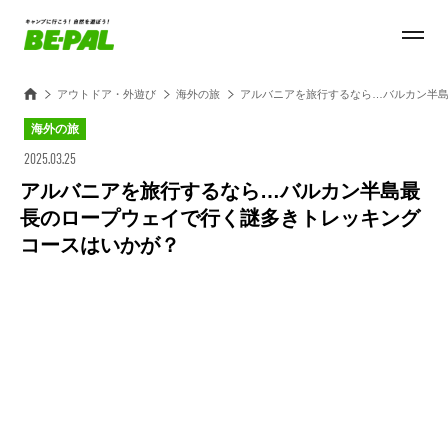
アウトドア・外遊び
海外の旅
アルバニアを旅行するなら…バルカン半
海外の旅
2025.03.25
アルバニアを旅行するなら…バルカン半島最
長のロープウェイで行く謎多きトレッキング
コースはいかが？
Loaded
:
27.15%
/
Unmute