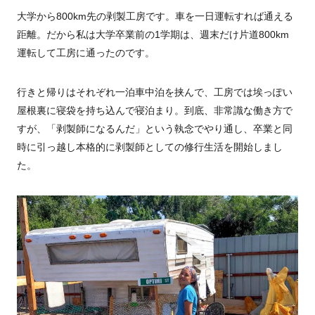
大学から800km先の剥製工房です。車を一日運転すれば通える
距離。だから私は大学卒業前の1学期は、週末だけ片道800km
運転して工房に通ったのです。
行きと帰りはそれぞれ一泊車中泊を挟んで、工房では埃っぽい
屋根裏に寝袋を持ち込んで寝泊まり。到底、非常識な働き方で
すが、「剥製師になるんだ」という執念でやり通し、卒業と同
時に引っ越し本格的に剥製師としての修行生活を開始しまし
た。