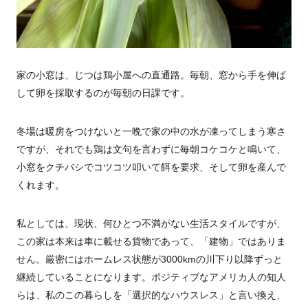
家の小窓は、じつは鶏小屋への直通路。毎朝、窓から手を伸ば
して卵を採取するのが毎朝の日課です。
冬場は暖房をつけないと一晩で家の中の水が凍ってしまう寒さ
ですが、それでも鶏は文句を言わずに毎朝コケコケと鳴いて、
小窓をクチバシでコツコツ叩いて餌を要求、そして卵を産んで
くれます。
私としては、現状、何ひとつ不満がない生活スタイルですが、
この家は本来は車に載せる貨物であって、「建物」ではありま
せん。厳密にはホームレス状態が3000kmの川下り以降ずっと
継続していることになります。ポジティブなアメリカ人の知人
らは、私のこの暮らしを「選択的なハウスレス」と言い換え、