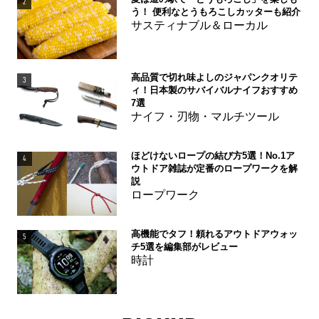
2
う！ 便利なとうもろこしカッターも紹介
サスティナブル＆ローカル
高品質で切れ味よしのジャパンクオリテ
3
ィ！日本製のサバイバルナイフおすすめ
7選
ナイフ・刃物・マルチツール
ほどけないロープの結び方5選！No.1ア
4
ウトドア雑誌が定番のロープワークを解
説
ロープワーク
高機能でタフ！頼れるアウトドアウォッ
5
チ5選を編集部がレビュー
時計