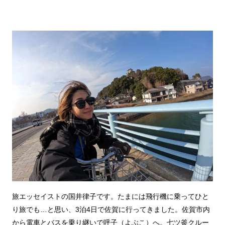
旅エッセイストの国井律子です。たまには飛行機に乗ってひと
り旅でも…と思い、3泊4日で佐賀に行ってきました。佐賀市内
から電車とバスを乗り継いで呼子（よぶこ）へ。七ツ釜クルー