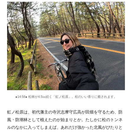
●14:56● 松林が4.5㎞続く「虹ノ松原」。松のいい香りに癒されます。
虹ノ松原は、初代藩主の寺沢志摩守広高が田畑を守るため、防
風・防潮林として植えたのが始まりとか。たしかに松のトンネ
ルのなかに入ってしまえば、あれだけ強かった北風がぴたりと