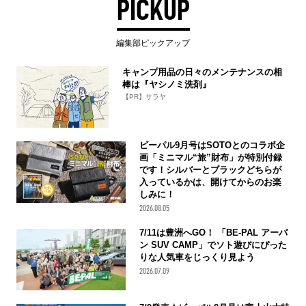
PICKUP
編集部ピックアップ
キャンプ用品の日々のメンテナンスの相
棒は『ヤシノミ洗剤』
【PR】サラヤ
ビーパル9月号はSOTOとのコラボ企
画「ミニマル“旅”財布」が特別付録
です！シルバーとブラックどちらが
入っているかは、開けてからのお楽
しみに！
2026.08.05
7/11は豊洲へGO！ 「BE-PAL アーバ
ン SUV CAMP」でソト遊びにぴった
りな人気車をじっくり見よう
2026.07.09