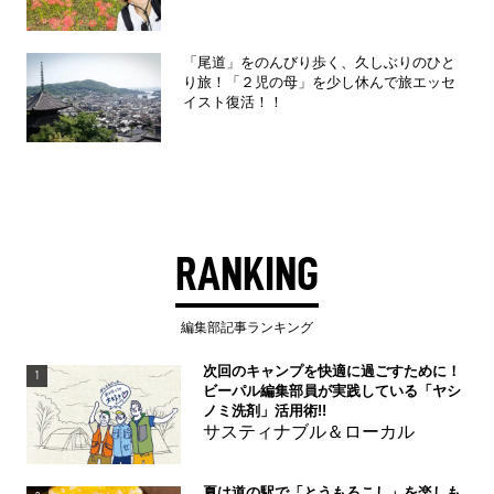
「尾道」をのんびり歩く、久しぶりのひと
り旅！「２児の母」を少し休んで旅エッセ
イスト復活！！
RANKING
編集部記事ランキング
次回のキャンプを快適に過ごすために！
1
ビーパル編集部員が実践している「ヤシ
ノミ洗剤」活用術!!
サスティナブル＆ローカル
夏は道の駅で「とうもろこし」を楽しも