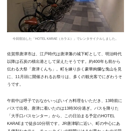
今回宿泊した「HOTEL KARAE（カラエ）」でレンタサイクルしました。
佐賀県唐津市は、江戸時代は唐津藩の城下町として、明治時代
以降は石炭の積出港として栄えたそうです。約400年も前から
伝わる大祭「唐津くんち」。町を練り歩く豪華絢爛な曳山を見
に、11月頭に開催されるお祭りは、多くの観光客でにぎわうそ
うです。
午前中は呼子でおなかいっぱいイカ料理をいただき、13時前に
バスで出発。唐津に着いたのは13時30分過ぎ。バスを降りた
「大手口バスセンター」から、この日泊まる予定のHOTEL
KARAEまで徒歩10分弱です。JR唐津駅に近い、町の中心にあ