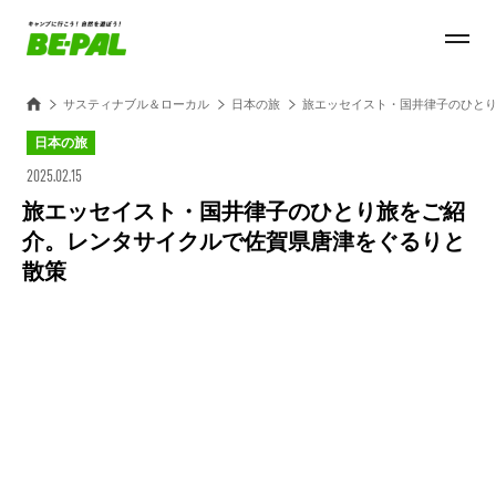
サスティナブル＆ローカル
日本の旅
旅エッセイスト・国井律子のひと
日本の旅
2025.02.15
旅エッセイスト・国井律子のひとり旅をご紹
介。レンタサイクルで佐賀県唐津をぐるりと
散策
Loaded
:
27.15%
/
Unmute