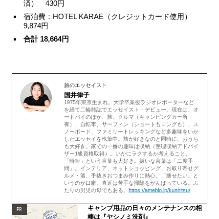
済） 430円
宿泊費：HOTEL KARAE（クレジットカード使用）
9,874円
合計 18,664円
旅のエッセイスト
国井律子
1975年東京生まれ。大学卒業後ラジオレポーターなど
を経て二輪雑誌でエッセイスト・デビュー。現在は、オ
ートバイのほか、旅、クルマ（キャンピングカー所
有）、自転車、サーフィン（ショートもロングも）、ス
ノーボード、ファミリートレッキングなど多趣味をいか
したエッセイを執筆中。旅が好きなのと同時に、おうち
も大好き。家での一番の趣味は収納（整理収納アドバイ
ザー1級資格取得）。いかにラクするか考えること、
「時短」という言葉も大好き。嫌いな言葉は「二度手
間」。インテリア、ネットショッピング、お取り寄せグ
ルメ・酒、手抜きおつまみ作りに熱心。「痩せたい」と
いうのが口癖。直近は苦手な掃除をがんばっている。ふ
たりの男児の母でもある。
https://ameblo.jp/kuniritsu/
キャンプ用品の日々のメンテナンスの相
PR
棒は『ヤシノミ洗剤』