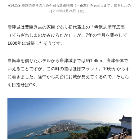
●14:22● ※旅の参考のため今回も通過時間（一番左）を表記します。旅をしたの
は2025年1月24日（金）。
唐津城は豊臣秀吉の家臣であり初代藩主の「寺沢志摩守広高
（てらざわしまのかみひろたか）」が、7年の年月を費やして
1608年に城築したそうです。
自転車を借りたホテルから唐津城までは約1.4km。唐津全体で
いえることですが、この町の道はほぼフラット。10分かからず
に着きました。途中から高台にお城が見えてくるので、そちら
を目指せばOK。