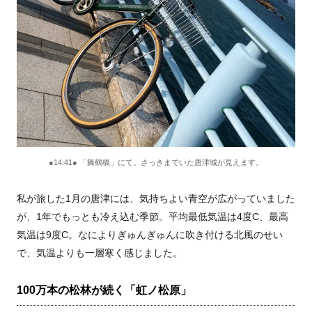
●14:41● 「舞鶴橋」にて。さっきまでいた唐津城が見えます。
私が旅した1月の唐津には、気持ちよい青空が広がっていました
が、1年でもっとも冷え込む季節。平均最低気温は4度C、最高
気温は9度C。なによりぎゅんぎゅんに吹き付ける北風のせい
で、気温よりも一層寒く感じました。
100万本の松林が続く「虹ノ松原」