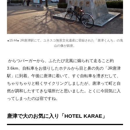
●15:44● JR唐津駅にて。ユネスコ無形文化遺産に登録された「唐津くんち」の曳
山の像が鎮座。
からつバーガーから、ふたたび北風に煽られて走ること約
3.6km、自転車をお借りしたホテルから目と鼻の先の「JR唐津
駅」に到着。午後に唐津に着いて、すぐ自転車を漕ぎだして、
ちゃりちゃりと軽くサイクリングしましたが、唐津って町と自
然が調和したすてきな場所だと思いました。とくに今回気に入
ってしまったのは宿ですね。
唐津で大のお気に入り「HOTEL KARAE」