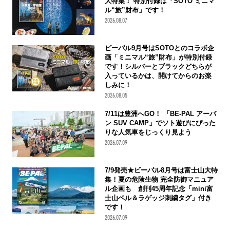
大特集！ 特別付録は「SOTO ミニマ
ル“旅”財布」です！
2026.08.07
ビーパル9月号はSOTOとのコラボ企
画「ミニマル“旅”財布」が特別付録
です！シルバーとブラックどちらが
入っているかは、開けてからのお楽
しみに！
2026.08.05
7/11は豊洲へGO！ 「BE-PAL アーバ
ン SUV CAMP」でソト遊びにぴった
りな人気車をじっくり見よう
2026.07.09
7/9発売★ビーパル8月号は富士山大特
集！夏の危険生物 完全防御マニュア
ル企画も 創刊45周年記念「mini富
士山ベル＆ラゲッジ刺繍タグ」付き
です！
2026.07.09