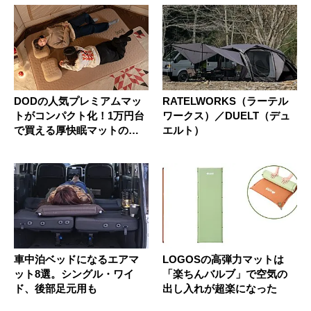
DODの人気プレミアムマッ
RATELWORKS（ラーテル
トがコンパクト化！1万円台
ワークス）／DUELT（デュ
で買える厚快眠マットの寝
エルト）
心地...
車中泊ベッドになるエアマ
LOGOSの高弾力マットは
ット8選。シングル・ワイ
「楽ちんバルブ」で空気の
ド、後部足元用も
出し入れが超楽になった