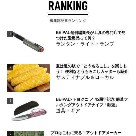
RANKING
編集部記事ランキング
BE-PAL創刊編集長が工具の専門店で見
1
つけた愛用品って何？
ランタン・ライト・ランプ
夏は道の駅で「とうもろこし」を楽しも
2
う！ 便利なとうもろこしカッターも紹介
サスティナブル＆ローカル
BE-PAL×トヨクニ ／ 45周年記念 鍛造フ
3
ルタングアウトドアナイフ「独遊」
道具・ギア
プロはこれに乗る！アウトドアメーカー
4