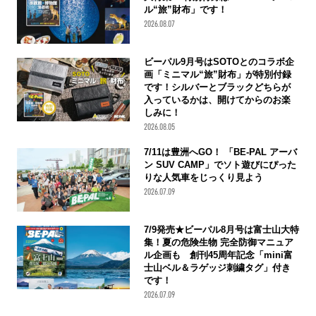
ル“旅”財布」です！
2026.08.07
ビーパル9月号はSOTOとのコラボ企
画「ミニマル“旅”財布」が特別付録
です！シルバーとブラックどちらが
入っているかは、開けてからのお楽
しみに！
2026.08.05
7/11は豊洲へGO！ 「BE-PAL アーバ
ン SUV CAMP」でソト遊びにぴった
りな人気車をじっくり見よう
2026.07.09
7/9発売★ビーパル8月号は富士山大特
集！夏の危険生物 完全防御マニュア
ル企画も 創刊45周年記念「mini富
士山ベル＆ラゲッジ刺繍タグ」付き
です！
2026.07.09