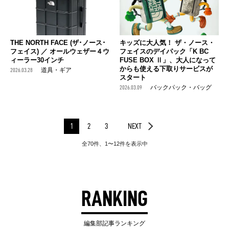
THE NORTH FACE (ザ･ノース･
キッズに大人気！ ザ・ノース・
フェイス) ／ オールウェザー４ウ
フェイスのデイパック「K BC
ィーラー30インチ
FUSE BOX Ⅱ」、大人になって
からも使える下取りサービスが
2026.03.28
道具・ギア
スタート
2026.03.09
バックパック・バッグ
1
2
3
NEXT
全70件、1〜12件を表示中
RANKING
編集部記事ランキング