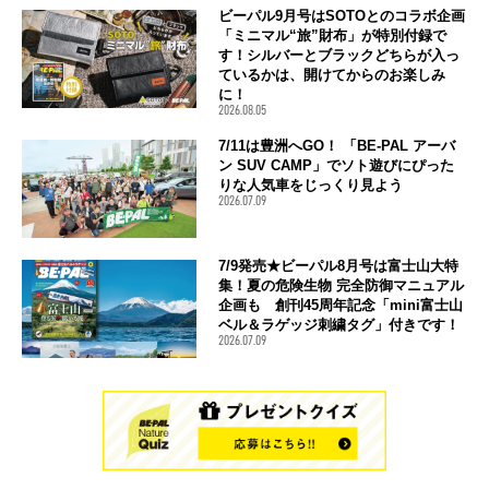
ビーパル9月号はSOTOとのコラボ企画
「ミニマル“旅”財布」が特別付録で
す！シルバーとブラックどちらが入っ
ているかは、開けてからのお楽しみ
に！
2026.08.05
7/11は豊洲へGO！ 「BE-PAL アーバ
ン SUV CAMP」でソト遊びにぴった
りな人気車をじっくり見よう
2026.07.09
7/9発売★ビーパル8月号は富士山大特
集！夏の危険生物 完全防御マニュアル
企画も 創刊45周年記念「mini富士山
ベル＆ラゲッジ刺繍タグ」付きです！
2026.07.09