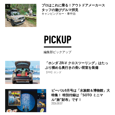
プロはこれに乗る！アウトドアメーカース
5
タッフの遊びグルマ拝見
キャンピングカー・車中泊
PICKUP
編集部ピックアップ
「ホンダ ZR-V クロスツーリング」はたっ
ぷり積める奥行きの長い荷室を装備
【PR】ホンダ
ビーパル9月号は「水族館＆博物館」大
特集！ 特別付録は「SOTO ミニマ
ル“旅”財布」です！
2026.08.07