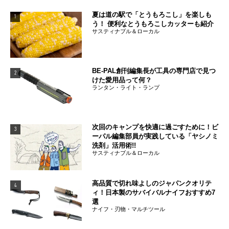
夏は道の駅で「とうもろこし」を楽しも
1
う！ 便利なとうもろこしカッターも紹介
サスティナブル＆ローカル
BE-PAL創刊編集長が工具の専門店で見つ
2
けた愛用品って何？
ランタン・ライト・ランプ
次回のキャンプを快適に過ごすために！ビ
3
ーパル編集部員が実践している「ヤシノミ
洗剤」活用術!!
サスティナブル＆ローカル
高品質で切れ味よしのジャパンクオリテ
4
ィ！日本製のサバイバルナイフおすすめ7
選
ナイフ・刃物・マルチツール