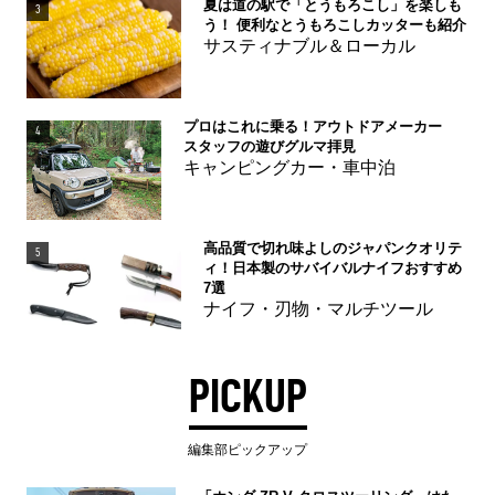
夏は道の駅で「とうもろこし」を楽しも
3
う！ 便利なとうもろこしカッターも紹介
サスティナブル＆ローカル
プロはこれに乗る！アウトドアメーカー
4
スタッフの遊びグルマ拝見
キャンピングカー・車中泊
高品質で切れ味よしのジャパンクオリテ
5
ィ！日本製のサバイバルナイフおすすめ
7選
ナイフ・刃物・マルチツール
PICKUP
編集部ピックアップ