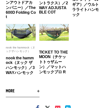
ンアウトドアカ
ントラクス）／2
ギア）／ウルト
ンパニー）／The
WAY ADJUSTA
ラライトハンモ
BLE COT
600D Folding Co
ック
t
nook the hammock（ヌ
ックザハンモック）
TICKET TO THE
MOON（チケッ
nook the hamm
トトゥザムー
ock（ヌック ザ
ン）／マットハ
ハンモック）／3
ンモックプロ R
WAYハンモック
MORE