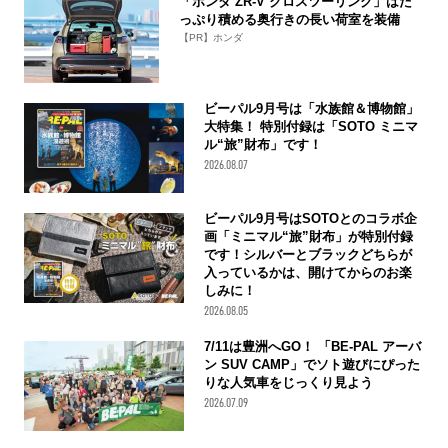
「ホンダ ZR-V クロスツーリング」はた
っぷり積める奥行きの長い荷室を装備
【PR】ホンダ
ビーパル9月号は「水族館＆博物館」
大特集！ 特別付録は「SOTO ミニマ
ル“旅”財布」です！
2026.08.07
ビーパル9月号はSOTOとのコラボ企
画「ミニマル“旅”財布」が特別付録
です！シルバーとブラックどちらが
入っているかは、開けてからのお楽
しみに！
2026.08.05
7/11は豊洲へGO！ 「BE-PAL アーバ
ン SUV CAMP」でソト遊びにぴった
りな人気車をじっくり見よう
2026.07.09