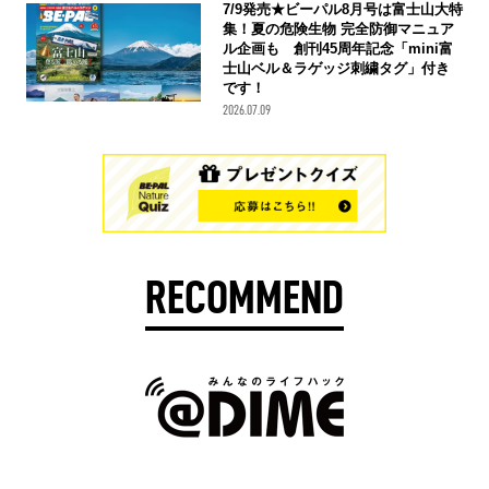
7/9発売★ビーパル8月号は富士山大特
集！夏の危険生物 完全防御マニュア
ル企画も 創刊45周年記念「mini富
士山ベル＆ラゲッジ刺繍タグ」付き
です！
2026.07.09
RECOMMEND