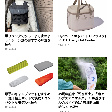
黒リュックでかっこよく決めよ
Hydro Flask (ハイドロフラスク)
う！シーン別のおすすめ10選を
／ 15L Carry Out Cooler
紹介
2026.08.09
2026.08.09
厚手のキャンプマットおすすめ
45周年記念「逆さ富士」「南ア
15選｜極上マットで快眠！コン
ルプスアニマルズ」！ 冷感タオ
パクトなモデルも紹介
ルのおすすめは“異形断面繊
維”のこの2枚
2026.08.09
2026.08.09