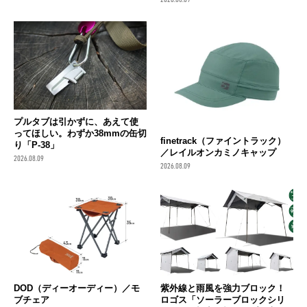
プルタブは引かずに、あえて使
ってほしい。わずか38mmの缶切
finetrack（ファイントラック）
り「P-38」
／レイルオンカミノキャップ
2026.08.09
2026.08.09
DOD（ディーオーディー）／モ
紫外線と雨風を強力ブロック！
ブチェア
ロゴス「ソーラーブロックシリ