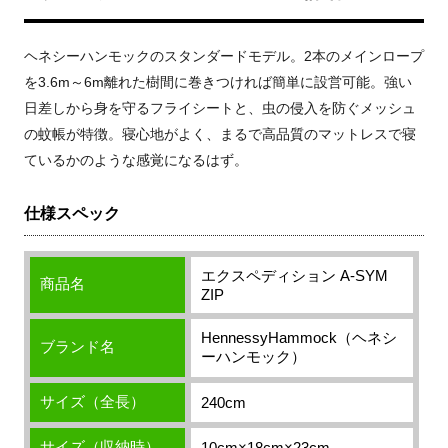
ヘネシーハンモックのスタンダードモデル。2本のメインロープ
を3.6m～6m離れた樹間に巻きつければ簡単に設営可能。強い
日差しから身を守るフライシートと、虫の侵入を防ぐメッシュ
の蚊帳が特徴。寝心地がよく、まるで高品質のマットレスで寝
ているかのような感覚になるはず。
仕様スペック
エクスペディション A-SYM
商品名
ZIP
HennessyHammock（ヘネシ
ブランド名
ーハンモック）
サイズ（全長）
240cm
サイズ（収納時）
10cm×18cm×23cm