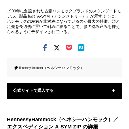
ディ
1999年に創設された古豪ハンモックブランドのスタンダードモ
デル。製品名の｢A-SYM（アシンメトリー）」が示すように、
ハンモックの左右が非対称になっているのが最大の特徴。頭と
足先を長辺側に置いて斜めに寝ることで、腰の沈み込みを抑え
られるようにデザインされている。
HennessyHammock（ヘネシーハンモック）
公式サイトで購入する
HennessyHammock（ヘネシーハンモック）／
エクスペディション A-SYM ZIP の詳細