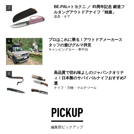
BE-PAL×トヨクニ ／ 45周年記念 鍛造フ
3
ルタングアウトドアナイフ「独遊」
道具・ギア
プロはこれに乗る！アウトドアメーカース
4
タッフの遊びグルマ拝見
キャンピングカー・車中泊
高品質で切れ味よしのジャパンクオリテ
5
ィ！日本製のサバイバルナイフおすすめ7
選
ナイフ・刃物・マルチツール
PICKUP
編集部ピックアップ