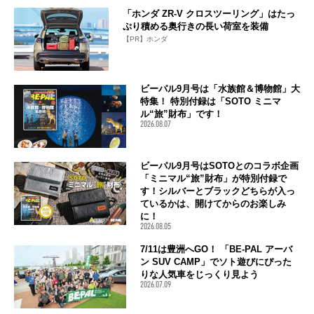
「ホンダ ZR-V クロスツーリング」はたっ
ぷり積める奥行きの長い荷室を装備
【PR】ホンダ
ビーパル9月号は「水族館＆博物館」大
特集！ 特別付録は「SOTO ミニマ
ル“旅”財布」です！
2026.08.07
ビーパル9月号はSOTOとのコラボ企画
「ミニマル“旅”財布」が特別付録で
す！シルバーとブラックどちらが入っ
ているかは、開けてからのお楽しみ
に！
2026.08.05
7/11は豊洲へGO！ 「BE-PAL アーバ
ン SUV CAMP」でソト遊びにぴった
りな人気車をじっくり見よう
2026.07.09