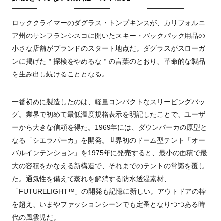
ロッククライマーのダグラス・トンプキンスが、カリフォルニ
ア州のサンフランシスコに開いたスキー・バックパック用品の
小さな店舗がブランドのスタート地点だ。ダグラスがスローガ
ンに掲げた＂探検をやめるな＂の言葉のとおり、革命的な製品
を生み出し続けることとなる。
一番初めに製造したのは、軽量コンパクトなスリーピングバッ
グ。業界で初めて最低温度規格表示を明記したことで、ユーザ
ーから大きな信頼を得た。1969年には、ダウンパーカの原型と
なる「シエラパーカ」を開発。世界初のドーム型テント「オー
バルインテンション」を1975年に発売すると、最小の面積で最
大の容積をかなえる新構造で、それまでのテントの常識を覆し
た。通気性を備えて蒸れを解消する防水透湿素材、
「FUTURELIGHT
™
」の開発も記憶に新しい。アウトドアの枠
を超え、いまやファッションシーンでも定番となりつつある時
代の風雲児だ。