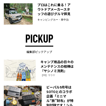
プロはこれに乗る！ア
5
ウトドアメーカースタ
ッフの遊びグルマ拝見
キャンピングカー・車中泊
PICKUP
編集部ピックアップ
キャンプ用品の日々の
メンテナンスの相棒は
『ヤシノミ洗剤』
【PR】サラヤ
ビーパル9月号は
SOTOとのコラボ
企画「ミニマ
ル“旅”財布」が特
別付録です！シル