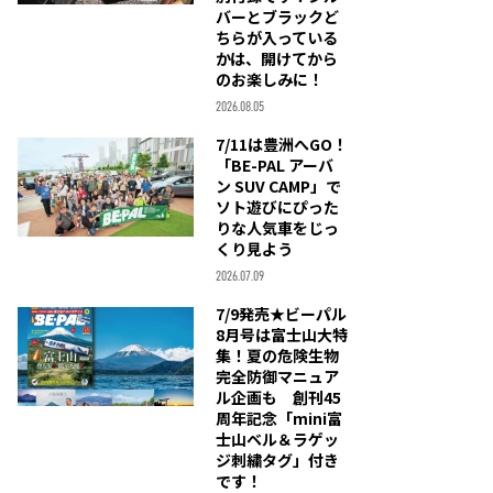
バーとブラックど
ちらが入っている
かは、開けてから
のお楽しみに！
2026.08.05
7/11は豊洲へGO！
「BE-PAL アーバ
ン SUV CAMP」で
ソト遊びにぴった
りな人気車をじっ
くり見よう
2026.07.09
7/9発売★ビーパル
8月号は富士山大特
集！夏の危険生物
完全防御マニュア
ル企画も 創刊45
周年記念「mini富
士山ベル＆ラゲッ
ジ刺繍タグ」付き
です！