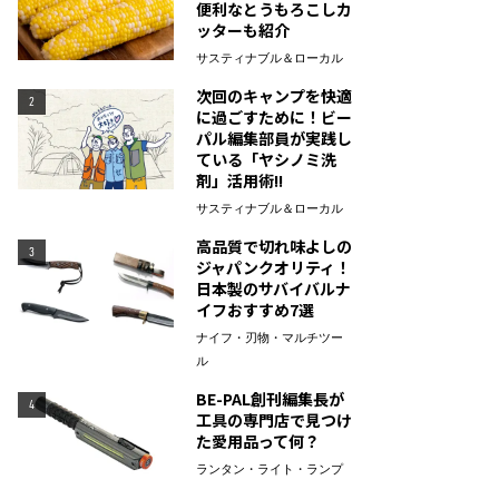
便利なとうもろこしカ
ッターも紹介
サスティナブル＆ローカル
次回のキャンプを快適
2
に過ごすために！ビー
パル編集部員が実践し
ている「ヤシノミ洗
剤」活用術!!
サスティナブル＆ローカル
高品質で切れ味よしの
3
ジャパンクオリティ！
日本製のサバイバルナ
イフおすすめ7選
ナイフ・刃物・マルチツー
ル
BE-PAL創刊編集長が
4
工具の専門店で見つけ
た愛用品って何？
ランタン・ライト・ランプ