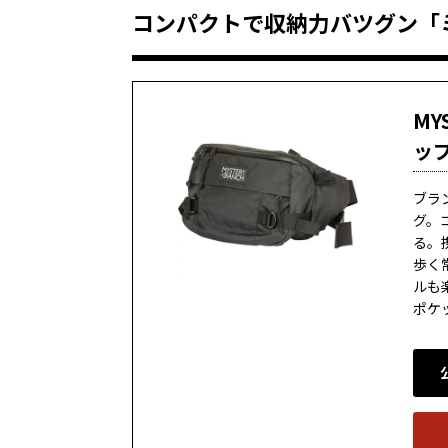
コンパクトで収納力バツグン「
MY
ッ
ブラ
グ。
る。
歩く
ルも
ポケ