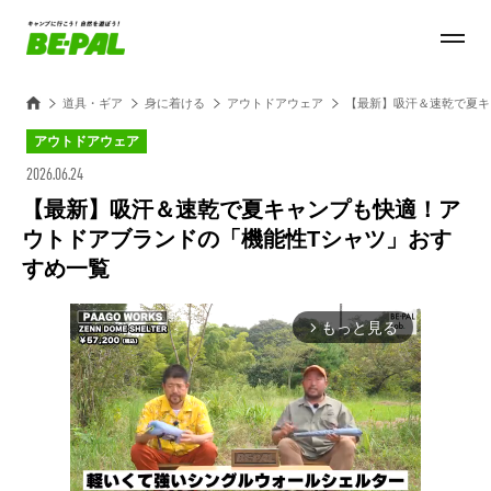
道具・ギア
身に着ける
アウトドアウェア
【最新】吸汗＆速乾で夏キ
アウトドアウェア
2026.06.24
【最新】吸汗＆速乾で夏キャンプも快適！ア
ウトドアブランドの「機能性Tシャツ」おす
すめ一覧
もっと見る
arrow_forward_ios