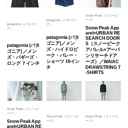
Snow Peak（スノーピ
ーク）
patagonia（パタゴニ
patagonia（パタゴニ
ア）
Snow Peak App
ア）
arel×URBAN RE
patagonia (パタ
SEARCH DOOR
ゴニア)／メン
S（スノーピーク
patagonia (パタ
ズ・ハイドロピ
アパレル×アーバ
ゴニア) ／メン
ーク・バレー・
ンリサーチドア
ズ・バギーズ・
ショーツ 16イン
ーズ）／WA/AC
ロング ７インチ
チ
DRAWSTRING T
-SHIRTS
Snow Peak（スノーピ
ーク）
Snow Peak（スノーピ
Snow Peak（スノーピ
Snow Peak App
ーク）
ーク）
arel×URBAN RE