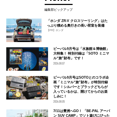
編集部ピックアップ
「ホンダ ZR-V クロスツーリング」はた
っぷり積める奥行きの長い荷室を装備
【PR】ホンダ
ビーパル9月号は「水族館＆博物館」
大特集！ 特別付録は「SOTO ミニマ
ル“旅”財布」です！
2026.08.07
ビーパル9月号はSOTOとのコラボ企
画「ミニマル“旅”財布」が特別付録
です！シルバーとブラックどちらが
入っているかは、開けてからのお楽
しみに！
2026.08.05
7/11は豊洲へGO！ 「BE-PAL アーバ
ン SUV CAMP」でソト遊びにぴった