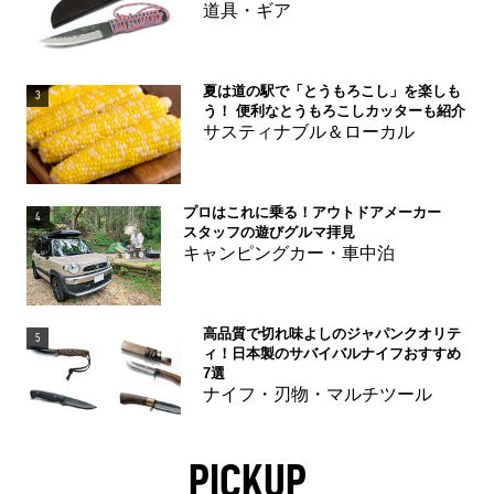
道具・ギア
夏は道の駅で「とうもろこし」を楽しも
3
う！ 便利なとうもろこしカッターも紹介
サスティナブル＆ローカル
プロはこれに乗る！アウトドアメーカー
4
スタッフの遊びグルマ拝見
キャンピングカー・車中泊
高品質で切れ味よしのジャパンクオリテ
5
ィ！日本製のサバイバルナイフおすすめ
7選
ナイフ・刃物・マルチツール
PICKUP