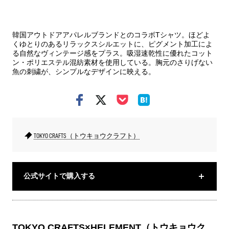
韓国アウトドアアパレルブランドとのコラボTシャツ。ほどよ
くゆとりのあるリラックスシルエットに、ピグメント加工によ
る自然なヴィンテージ感をプラス。吸湿速乾性に優れたコット
ン・ポリエステル混紡素材を使用している。胸元のさりげない
魚の刺繍が、シンプルなデザインに映える。
TOKYO CRAFTS（トウキョウクラフト）
公式サイトで購入する
TOKYO CRAFTS×HELEMENT（トウキョウク