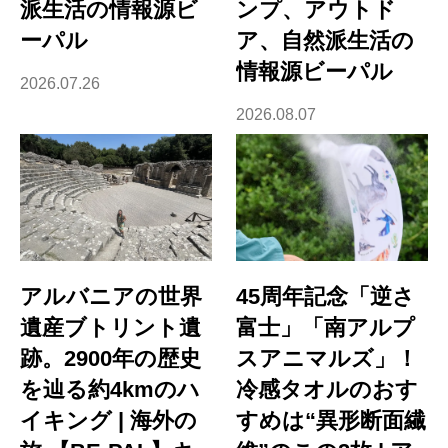
派生活の情報源ビ
ンプ、アウトド
ーパル
ア、自然派生活の
情報源ビーパル
2026.07.26
2026.08.07
アルバニアの世界
45周年記念「逆さ
遺産ブトリント遺
富士」「南アルプ
跡。2900年の歴史
スアニマルズ」！
を辿る約4kmのハ
冷感タオルのおす
イキング | 海外の
すめは“異形断面繊