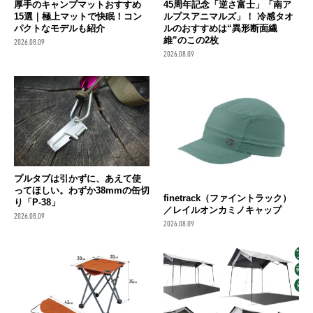
厚手のキャンプマットおすすめ
45周年記念「逆さ富士」「南ア
15選｜極上マットで快眠！コン
ルプスアニマルズ」！ 冷感タオ
パクトなモデルも紹介
ルのおすすめは“異形断面繊
維”のこの2枚
2026.08.09
2026.08.09
プルタブは引かずに、あえて使
ってほしい。わずか38mmの缶切
finetrack（ファイントラック）
り「P-38」
／レイルオンカミノキャップ
2026.08.09
2026.08.09