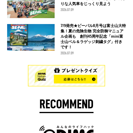
りな人気車をじっくり見よう
2026.07.09
7/9発売★ビーパル8月号は富士山大特
集！夏の危険生物 完全防御マニュア
ル企画も 創刊45周年記念「mini富
士山ベル＆ラゲッジ刺繍タグ」付き
です！
2026.07.09
RECOMMEND