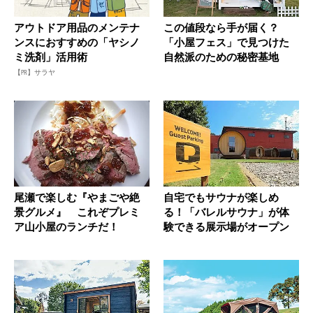
アウトドア用品のメンテナ
この値段なら手が届く？
ンスにおすすめの「ヤシノ
「小屋フェス」で見つけた
ミ洗剤」活用術
自然派のための秘密基地
【PR】サラヤ
尾瀬で楽しむ『やまごや絶
自宅でもサウナが楽しめ
景グルメ』 これぞプレミ
る！「バレルサウナ」が体
ア山小屋のランチだ！
験できる展示場がオープン