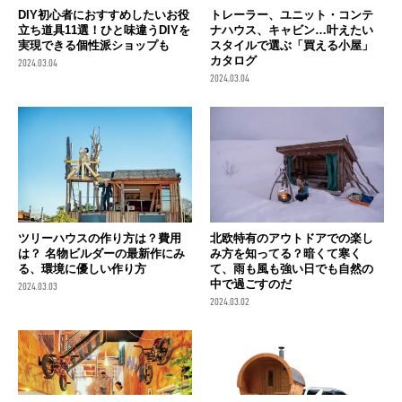
DIY初心者におすすめしたいお役
トレーラー、ユニット・コンテ
立ち道具11選！ひと味違うDIYを
ナハウス、キャビン…叶えたい
実現できる個性派ショップも
スタイルで選ぶ「買える小屋」
カタログ
2024.03.04
2024.03.04
ツリーハウスの作り方は？費用
北欧特有のアウトドアでの楽し
は？ 名物ビルダーの最新作にみ
み方を知ってる？暗くて寒く
る、環境に優しい作り方
て、雨も風も強い日でも自然の
中で過ごすのだ
2024.03.03
2024.03.02