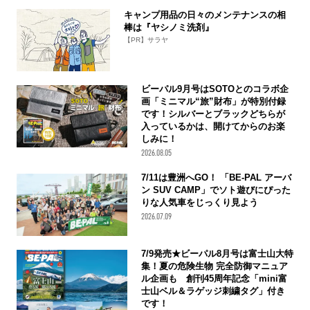
キャンプ用品の日々のメンテナンスの相
棒は『ヤシノミ洗剤』
【PR】サラヤ
ビーパル9月号はSOTOとのコラボ企
画「ミニマル“旅”財布」が特別付録
です！シルバーとブラックどちらが
入っているかは、開けてからのお楽
しみに！
2026.08.05
7/11は豊洲へGO！ 「BE-PAL アーバ
ン SUV CAMP」でソト遊びにぴった
りな人気車をじっくり見よう
2026.07.09
7/9発売★ビーパル8月号は富士山大特
集！夏の危険生物 完全防御マニュア
ル企画も 創刊45周年記念「mini富
士山ベル＆ラゲッジ刺繍タグ」付き
です！