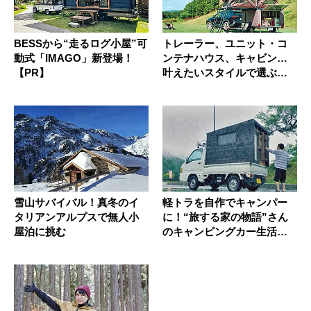
BESSから“走るログ小屋”可
トレーラー、ユニット・コ
動式「IMAGO」新登場！
ンテナハウス、キャビン…
【PR】
叶えたいスタイルで選ぶ
「買える小...
雪山サバイバル！真冬のイ
軽トラを自作でキャンパー
タリアンアルプスで無人小
に！“旅する家の物語”さん
屋泊に挑む
のキャンピングカー生活【Y
ou...