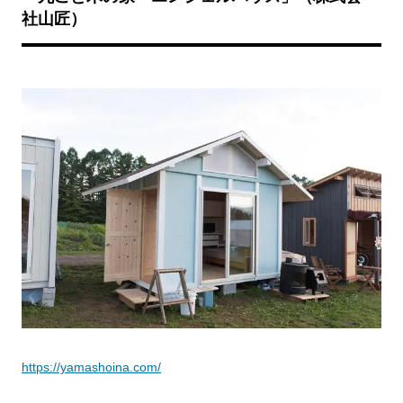
社山匠）
https://yamashoina.com/