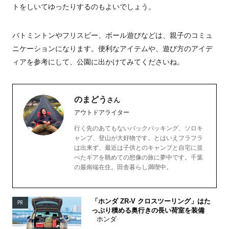
トをしいてゆったりするのもよいでしょう。
バトミントンやフリスビー、ボール遊びなどは、親子のコミュ
ニケーションになります。便利なアイテムや、遊び方のアイデ
ィアを参考にして、公園に出かけてみてくださいね。
のまどう
さん
アウトドアライター
行く先のあてもないバックパッキング、ソロキ
ャンプ、登山が大好物です。とはいえフラフラ
は出来ず、最近は子供とのキャンプと自宅に並
べたギアを眺めての想像の旅に夢中です。千葉
の最南端在住。田舎暮らし満喫中。
「ホンダ ZR-V クロスツーリング」はた
PR
っぷり積める奥行きの長い荷室を装備
ホンダ