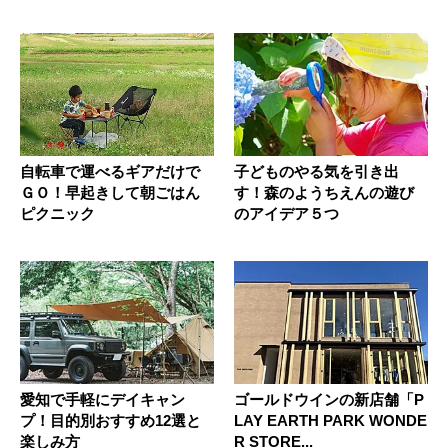
自転車で運べるギアだけで
子どものやる気を引き出
ＧＯ！早起きして朝ごはん
す！森のようちえんの遊び
ピクニック
のアイデア５つ
愛知で手軽にデイキャン
ゴールドウインの新店舗「P
プ！目的別おすすめ12選と
LAY EARTH PARK WONDE
楽しみ方
R STORE...