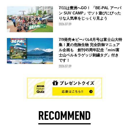
7/11は豊洲へGO！ 「BE-PAL アーバ
ン SUV CAMP」でソト遊びにぴった
りな人気車をじっくり見よう
2026.07.09
7/9発売★ビーパル8月号は富士山大特
集！夏の危険生物 完全防御マニュア
ル企画も 創刊45周年記念「mini富
士山ベル＆ラゲッジ刺繍タグ」付き
です！
2026.07.09
RECOMMEND