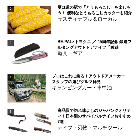
夏は道の駅で「とうもろこし」を楽しも
2
う！ 便利なとうもろこしカッターも紹介
サスティナブル＆ローカル
BE-PAL×トヨクニ ／ 45周年記念 鍛造フ
3
ルタングアウトドアナイフ「独遊」
道具・ギア
プロはこれに乗る！アウトドアメーカー
4
スタッフの遊びグルマ拝見
キャンピングカー・車中泊
高品質で切れ味よしのジャパンクオリテ
5
ィ！日本製のサバイバルナイフおすすめ
7選
ナイフ・刃物・マルチツール