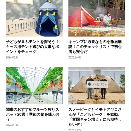
子どもが喜ぶテントを探そう！
キャンプに必要なものを徹底解
キッズ用テント選びの大事なポ
説！このチェックリストで初心
イントをチェック
者も安心だ
2026.06.15
2026.06.08
関東のおすすめフルーツ狩りス
スノーピークとイモトアヤコさ
ポット20選！季節の旬を味わお
んが「こどもピーク」を始動。
う
「富国キャン増え」にも期待し
たいぞ！
2026.05.19
2026.03.22