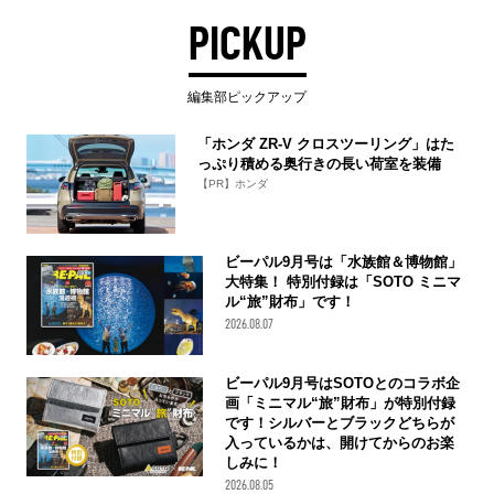
PICKUP
編集部ピックアップ
「ホンダ ZR-V クロスツーリング」はた
っぷり積める奥行きの長い荷室を装備
【PR】ホンダ
ビーパル9月号は「水族館＆博物館」
大特集！ 特別付録は「SOTO ミニマ
ル“旅”財布」です！
2026.08.07
ビーパル9月号はSOTOとのコラボ企
画「ミニマル“旅”財布」が特別付録
です！シルバーとブラックどちらが
入っているかは、開けてからのお楽
しみに！
2026.08.05