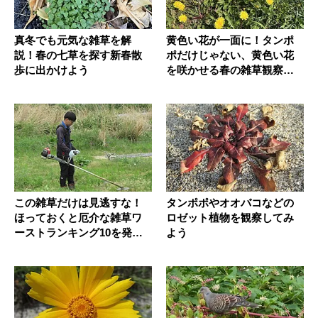
真冬でも元気な雑草を解
黄色い花が一面に！タンポ
説！春の七草を探す新春散
ポだけじゃない、黄色い花
歩に出かけよう
を咲かせる春の雑草観察ガ
イド
この雑草だけは見逃すな！
タンポポやオオバコなどの
ほっておくと厄介な雑草ワ
ロゼット植物を観察してみ
ーストランキング10を発表
よう
～！