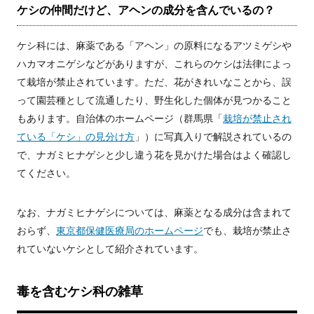
ケシの仲間だけど、アヘンの成分を含んでいるの？
ケシ科には、麻薬である「アヘン」の原料になるアツミゲシや
ハカマオニゲシなどがありますが、これらのケシは法律によっ
て栽培が禁止されています。ただ、花がきれいなことから、誤
って園芸種として流通したり、野生化した個体が見つかること
もあります。自治体のホームページ（群馬県「
栽培が禁止され
ている「ケシ」の見分け方
」）に写真入りで解説されているの
で、ナガミヒナゲシと少し違う花を見かけた場合はよく確認し
てください。
なお、ナガミヒナゲシについては、麻薬となる成分は含まれて
おらず、
東京都保健医療局のホームページ
でも、栽培が禁止さ
れていないケシとして紹介されています。
毒を含むケシ科の雑草