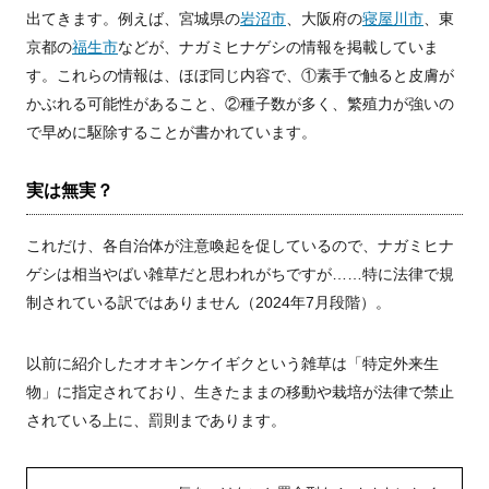
出てきます。例えば、宮城県の
岩沼市
、大阪府の
寝屋川市
、東
京都の
福生市
などが、ナガミヒナゲシの情報を掲載していま
す。これらの情報は、ほぼ同じ内容で、①素手で触ると皮膚が
かぶれる可能性があること、②種子数が多く、繁殖力が強いの
で早めに駆除することが書かれています。
実は無実？
これだけ、各自治体が注意喚起を促しているので、ナガミヒナ
ゲシは相当やばい雑草だと思われがちですが……特に法律で規
制されている訳ではありません（2024年7月段階）。
以前に紹介したオオキンケイギクという雑草は「特定外来生
物」に指定されており、生きたままの移動や栽培が法律で禁止
されている上に、罰則まであります。