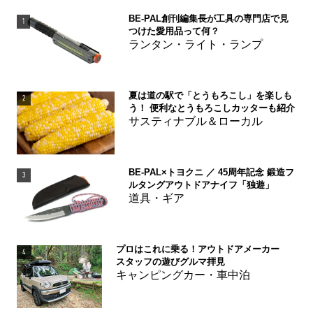
BE-PAL創刊編集長が工具の専門店で見
1
つけた愛用品って何？
ランタン・ライト・ランプ
夏は道の駅で「とうもろこし」を楽しも
2
う！ 便利なとうもろこしカッターも紹介
サスティナブル＆ローカル
BE-PAL×トヨクニ ／ 45周年記念 鍛造フ
3
ルタングアウトドアナイフ「独遊」
道具・ギア
プロはこれに乗る！アウトドアメーカー
4
スタッフの遊びグルマ拝見
キャンピングカー・車中泊