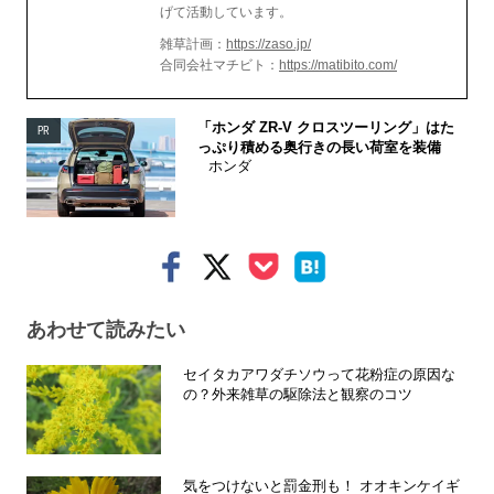
げて活動しています。
雑草計画：
https://zaso.jp/
合同会社マチビト：
https://matibito.com/
「ホンダ ZR-V クロスツーリング」はた
PR
っぷり積める奥行きの長い荷室を装備
ホンダ
あわせて読みたい
セイタカアワダチソウって花粉症の原因な
の？外来雑草の駆除法と観察のコツ
気をつけないと罰金刑も！ オオキンケイギ