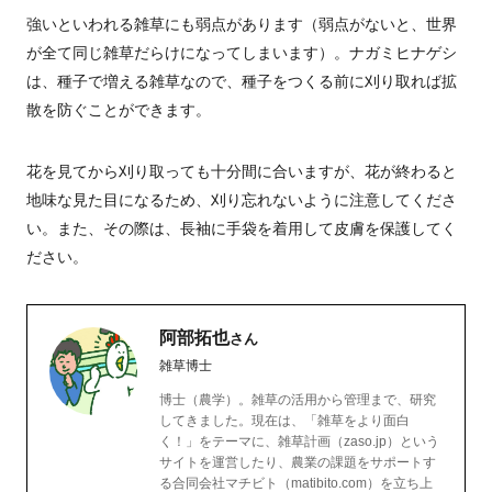
強いといわれる雑草にも弱点があります（弱点がないと、世界
が全て同じ雑草だらけになってしまいます）。ナガミヒナゲシ
は、種子で増える雑草なので、種子をつくる前に刈り取れば拡
散を防ぐことができます。
花を見てから刈り取っても十分間に合いますが、花が終わると
地味な見た目になるため、刈り忘れないように注意してくださ
い。また、その際は、長袖に手袋を着用して皮膚を保護してく
ださい。
阿部拓也
さん
雑草博士
博士（農学）。雑草の活用から管理まで、研究
してきました。現在は、「雑草をより面白
く！」をテーマに、雑草計画（zaso.jp）という
サイトを運営したり、農業の課題をサポートす
る合同会社マチビト（matibito.com）を立ち上