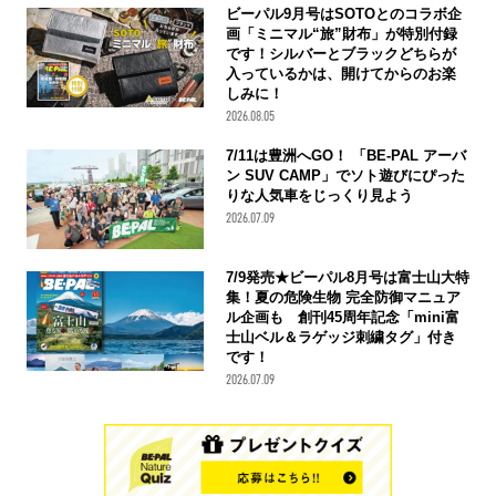
ビーパル9月号はSOTOとのコラボ企
画「ミニマル“旅”財布」が特別付録
です！シルバーとブラックどちらが
入っているかは、開けてからのお楽
しみに！
2026.08.05
7/11は豊洲へGO！ 「BE-PAL アーバ
ン SUV CAMP」でソト遊びにぴった
りな人気車をじっくり見よう
2026.07.09
7/9発売★ビーパル8月号は富士山大特
集！夏の危険生物 完全防御マニュア
ル企画も 創刊45周年記念「mini富
士山ベル＆ラゲッジ刺繍タグ」付き
です！
2026.07.09