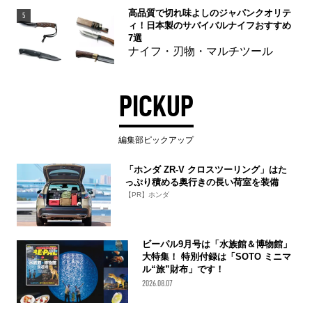
高品質で切れ味よしのジャパンクオリテ
5
ィ！日本製のサバイバルナイフおすすめ
7選
ナイフ・刃物・マルチツール
PICKUP
編集部ピックアップ
「ホンダ ZR-V クロスツーリング」はた
っぷり積める奥行きの長い荷室を装備
【PR】ホンダ
ビーパル9月号は「水族館＆博物館」
大特集！ 特別付録は「SOTO ミニマ
ル“旅”財布」です！
2026.08.07