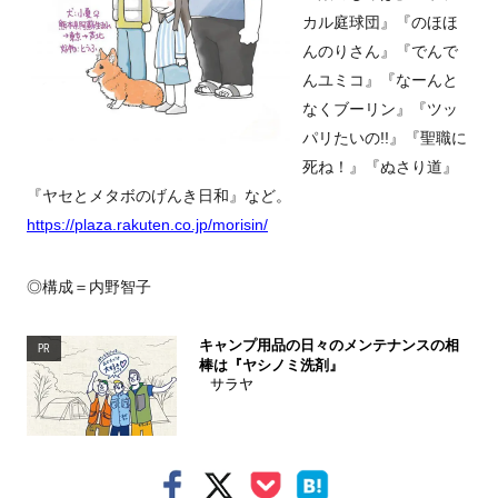
カル庭球団』『のほほ
んのりさん』『でんで
んユミコ』『なーんと
なくブーリン』『ツッ
パリたいの!!』『聖職に
死ね！』『ぬさり道』
『ヤセとメタボのげんき日和』など。
https://plaza.rakuten.co.jp/morisin/
◎構成＝内野智子
キャンプ用品の日々のメンテナンスの相
PR
棒は『ヤシノミ洗剤』
サラヤ