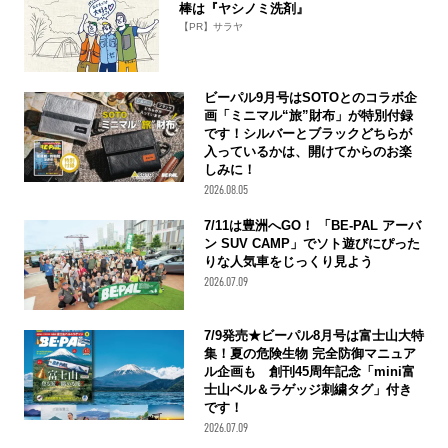
棒は『ヤシノミ洗剤』
【PR】サラヤ
ビーパル9月号はSOTOとのコラボ企
画「ミニマル“旅”財布」が特別付録
です！シルバーとブラックどちらが
入っているかは、開けてからのお楽
しみに！
2026.08.05
7/11は豊洲へGO！ 「BE-PAL アーバ
ン SUV CAMP」でソト遊びにぴった
りな人気車をじっくり見よう
2026.07.09
7/9発売★ビーパル8月号は富士山大特
集！夏の危険生物 完全防御マニュア
ル企画も 創刊45周年記念「mini富
士山ベル＆ラゲッジ刺繍タグ」付き
です！
2026.07.09