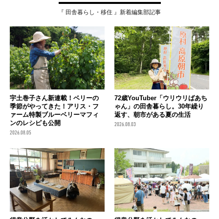
『 田舎暮らし・移住 』新着編集部記事
宇土巻子さん新連載！ベリーの
72歳YouTuber「ウリウリばあち
季節がやってきた！アリス・フ
ゃん」の田舎暮らし。30年繰り
ァーム特製ブルーベリーマフィ
返す、朝市がある夏の生活
ンのレシピも公開
2026.08.03
2026.08.05