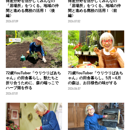
得意分野を活かしてみんなの
得意分野を活かしてみんなの
「居場所」をつくる。地域の仲
「居場所」をつくる。地域の仲
間と進める廃校の活用！〈後
間と進める廃校の活用！〈前
編〉
編〉
2026.07.09
2026.07.02
72歳YouTuber「ウリウリばあち
71歳YouTuber「ウリウリばあち
ゃん」の田舎暮らし。獣たちと
ゃん」の田舎暮らし。5月～6月
折り合うために、森の端っこで
の森は、お日様色の味がする
ハーブ畑を作る
2026.06.07
2026.07.01