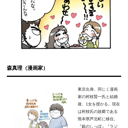
森真理（漫画家）
東京出身。同じく漫画
家の村枝賢一氏と結婚
後、1女を授かる。現在
は村枝氏の故郷である
熊本県芦北町に移住。
『銀のしっぽ』『ラジ