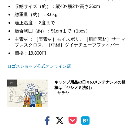
収納サイズ（約）：縦
49
×横
24
×高さ
36cm
総重量（約）：
3.6kg
適正温度：
-2
度まで
適合胸囲（約）：
91cm
まで（
1pcs
）
主素材 ：［表素材］モイスポリ、［肌面素材］サーマ
ブレスクロス、［中綿］ダイナチューブファイバー
価格：
19,800
円
ロゴスショップ公式オンライン店
キャンプ用品の日々のメンテナンスの相
PR
棒は『ヤシノミ洗剤』
サラヤ