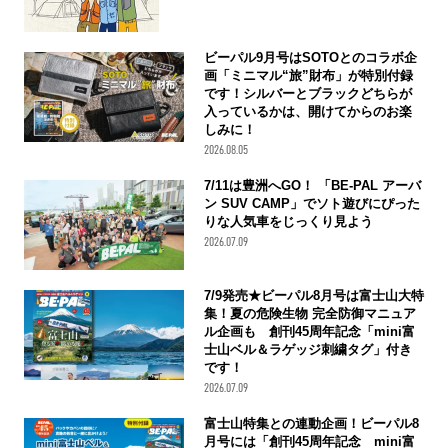
ビーパル9月号はSOTOとのコラボ企
画「ミニマル“旅”財布」が特別付録
です！シルバーとブラックどちらが
入っているかは、開けてからのお楽
しみに！
2026.08.05
7/11は豊洲へGO！ 「BE-PAL アーバ
ン SUV CAMP」でソト遊びにぴった
りな人気車をじっくり見よう
2026.07.09
7/9発売★ビーパル8月号は富士山大特
集！夏の危険生物 完全防御マニュア
ル企画も 創刊45周年記念「mini富
士山ベル＆ラゲッジ刺繍タグ」付き
です！
2026.07.09
富士山特集との連動企画！ビーパル8
月号には「創刊45周年記念 mini富