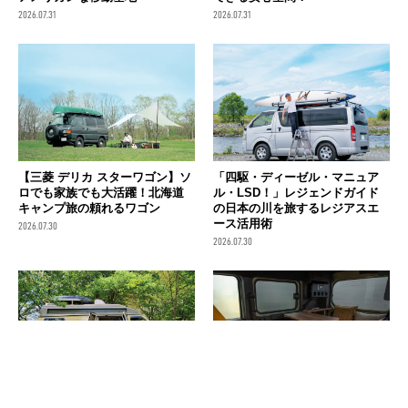
2026.07.31
2026.07.31
【三菱 デリカ スターワゴン】ソ
「四駆・ディーゼル・マニュア
ロでも家族でも大活躍！北海道
ル・LSD！」レジェンドガイド
キャンプ旅の頼れるワゴン
の日本の川を旅するレジアスエ
ース活用術
2026.07.30
2026.07.30
愛車は排気量7,500cc！ 木村東吉
向かい合って休憩できる軽キャ