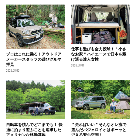
仕事も遊びも全力投球！＂小さ
なお家＂ハイエースで日本を駆
プロはこれに乗る！アウトドア
け巡る達人女性
メーカースタッフの遊びグルマ
拝見
2026.08.01
2026.08.03
自転車を積んでどこまでも！ 快
＂走ればいい＂そんなオレ流で
適に泊まり遊ぶことを追求した
選んだパジェロイオはボーッと
アメリカンな移動基地
できる安心空間！