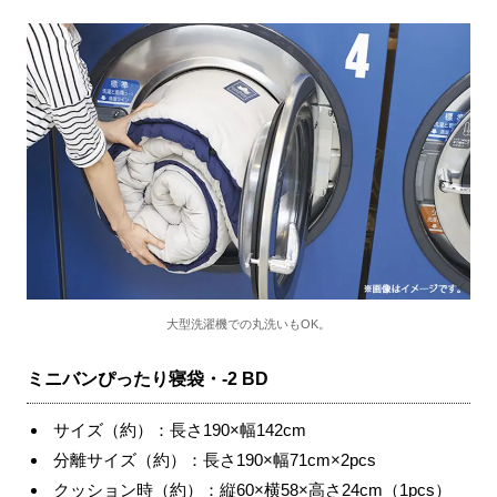
大型洗濯機での丸洗いもOK。
ミニバンぴったり寝袋・
-2 BD
サイズ（約）：長さ
190
×幅
142cm
分離サイズ（約）：長さ
190
×幅
71cm
×
2pcs
クッション時（約）：縦
60
×横
58
×高さ
24cm
（
1pcs
）