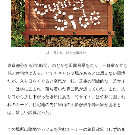
林に囲まれ、静かな環境だ。
東京都心から約1時間。のどかな田園風景を走り、一軒家が立ち
並ぶ住宅地に入る。とてもキャンプ場があるとは思えない環境
だが、入り口をくぐると空気が一転。芝生の開放的な「芝サイ
ト」は林に囲まれ、落ち着いた雰囲気が漂っていた。また、入
り口から少し下がった場所にある「竹サイト」は竹林に囲まれ
和のムード。住宅地の先に里山の面影が残る隠れ家があると
は、嬉しい誤算だった。
この場所は隣地でカフェを営むオーナーの鎮目政宏（しずめま