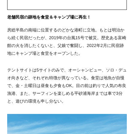
老舗民宿の跡地を食堂＆キャンプ場に再生！
房総半島の南端に位置するのどかな港町に立地。もとは明治か
ら続く民宿だったが、2019年の台風15号で被災。歴史ある富崎
館の火を消したくないと、父娘で奮闘し、2022年2月に民宿跡
地にキャンプ場と食堂をオープンした。
テントサイトは5サイトのみで、オーシャンビュー、ソロ・デュ
オ向きなど、それぞれ特徴が異なっている。食堂は地魚が自慢
で、金・土曜日は昼食も夕食もOK。目の前は釣りで人気の布良
漁港、また、サーフィンを楽しめる平砂浦海岸までは車で3分
と、遊びの環境も申し分ない。