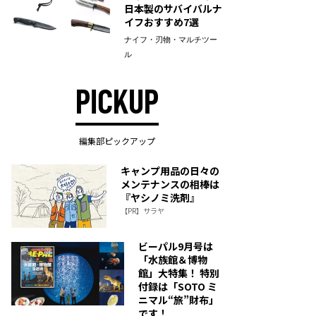
日本製のサバイバルナ
イフおすすめ7選
ナイフ・刃物・マルチツー
ル
PICKUP
編集部ピックアップ
キャンプ用品の日々の
メンテナンスの相棒は
『ヤシノミ洗剤』
【PR】サラヤ
ビーパル9月号は
「水族館＆博物
館」大特集！ 特別
付録は「SOTO ミ
ニマル“旅”財布」
です！