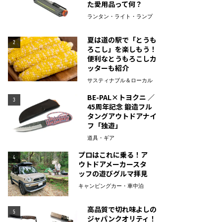
た愛用品って何？
ランタン・ライト・ランプ
夏は道の駅で「とうも
2
ろこし」を楽しもう！
便利なとうもろこしカ
ッターも紹介
サスティナブル＆ローカル
BE-PAL×トヨクニ ／
3
45周年記念 鍛造フル
タングアウトドアナイ
フ「独遊」
道具・ギア
プロはこれに乗る！ア
4
ウトドアメーカースタ
ッフの遊びグルマ拝見
キャンピングカー・車中泊
高品質で切れ味よしの
5
ジャパンクオリティ！