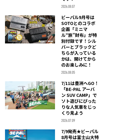
2026.08.07
ビーパル9月号は
SOTOとのコラボ
企画「ミニマ
ル“旅”財布」が特
別付録です！シル
バーとブラックど
ちらが入っている
かは、開けてから
のお楽しみに！
2026.08.05
7/11は豊洲へGO！
「BE-PAL アーバ
ン SUV CAMP」で
ソト遊びにぴった
りな人気車をじっ
くり見よう
2026.07.09
7/9発売★ビーパル
8月号は富士山大特