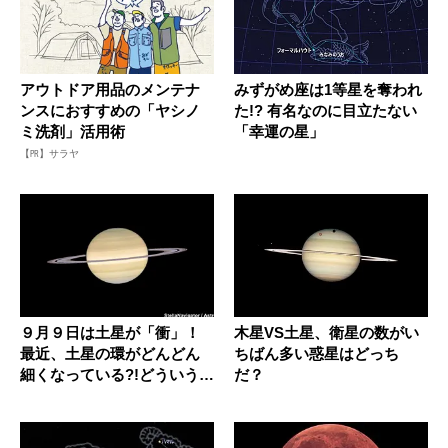
アウトドア用品のメンテナ
みずがめ座は1等星を奪われ
ンスにおすすめの「ヤシノ
た!? 有名なのに目立たない
ミ洗剤」活用術
「幸運の星」
【PR】サラヤ
９月９日は土星が「衝」！
木星VS土星、衛星の数がい
最近、土星の環がどんどん
ちばん多い惑星はどっち
細くなっている?!どういうこ
だ？
と？