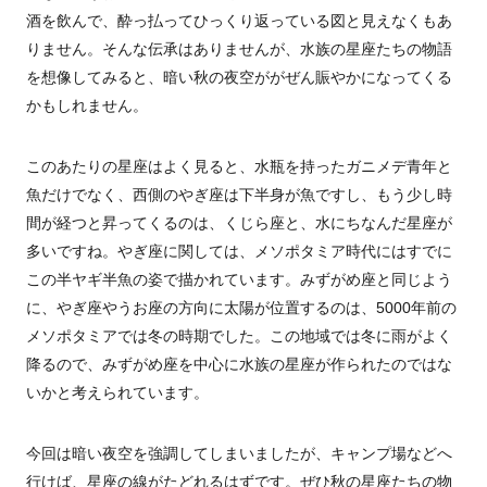
酒を飲んで、酔っ払ってひっくり返っている図と見えなくもあ
りません。そんな伝承はありませんが、水族の星座たちの物語
を想像してみると、暗い秋の夜空ががぜん賑やかになってくる
かもしれません。
このあたりの星座はよく見ると、水瓶を持ったガニメデ青年と
魚だけでなく、西側のやぎ座は下半身が魚ですし、もう少し時
間が経つと昇ってくるのは、くじら座と、水にちなんだ星座が
多いですね。やぎ座に関しては、メソポタミア時代にはすでに
この半ヤギ半魚の姿で描かれています。みずがめ座と同じよう
に、やぎ座やうお座の方向に太陽が位置するのは、
5000
年前の
メソポタミアでは冬の時期でした。この地域では冬に雨がよく
降るので、みずがめ座を中心に水族の星座が作られたのではな
いかと考えられています。
今回は暗い夜空を強調してしまいましたが、キャンプ場などへ
行けば、星座の線がたどれるはずです。ぜひ秋の星座たちの物