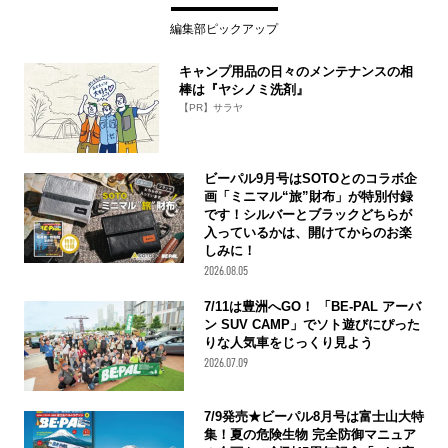
編集部ピックアップ
キャンプ用品の日々のメンテナンスの相
棒は『ヤシノミ洗剤』
【PR】サラヤ
ビーパル9月号はSOTOとのコラボ企
画「ミニマル“旅”財布」が特別付録
です！シルバーとブラックどちらが
入っているかは、開けてからのお楽
しみに！
2026.08.05
7/11は豊洲へGO！ 「BE-PAL アーバ
ン SUV CAMP」でソト遊びにぴった
りな人気車をじっくり見よう
2026.07.09
7/9発売★ビーパル8月号は富士山大特
集！夏の危険生物 完全防御マニュア