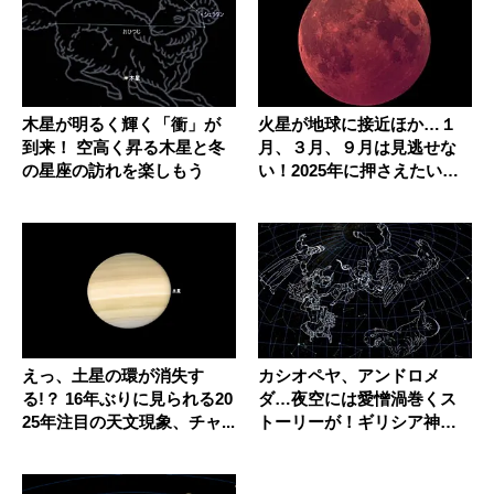
木星が明るく輝く「衝」が
火星が地球に接近ほか…１
到来！ 空高く昇る木星と冬
月、３月、９月は見逃せな
の星座の訪れを楽しもう
い！2025年に押さえたい注
目の...
えっ、土星の環が消失す
カシオペヤ、アンドロメ
る!？ 16年ぶりに見られる20
ダ…夜空には愛憎渦巻くス
25年注目の天文現象、チャ...
トーリーが！ギリシア神話
で楽しむ秋...