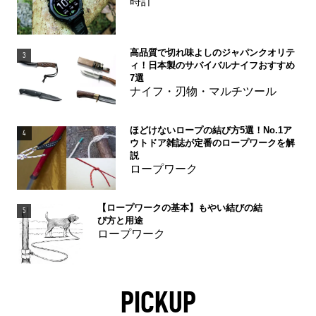
時計
高品質で切れ味よしのジャパンクオリテ
3
ィ！日本製のサバイバルナイフおすすめ
7選
ナイフ・刃物・マルチツール
ほどけないロープの結び方5選！No.1ア
4
ウトドア雑誌が定番のロープワークを解
説
ロープワーク
【ロープワークの基本】もやい結びの結
5
び方と用途
ロープワーク
PICKUP