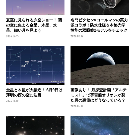
夏至に見られる夕空ショー！ 西
名門ビクセン×コールマンの実力
の空に集まる金星、木星、水
派コラボ！防水仕様＆本格光学
星、細い月を見よう
性能の双眼鏡2モデルをチェック
2026.06.15
2026.06.12
金星と木星が大接近！ 6月9日は
画像あり！ 月探査計画「アルテ
薄明の西の空に注目
ミスⅡ」で宇宙船オリオンが見
た月の裏側はどうなっている？
2026.06.05
2026.05.17