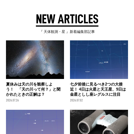
NEW ARTICLES
『 天体観測・星 』新着編集部記事
夏休みは天の川を観察しよ
七夕前後に見るべき2つの大接
う！ 「天の川って何？」と聞
近！ 4日は火星と天王星、9日は
かれたときの正解は？
金星としし座レグルスに注目
2026.07.26
2026.07.02