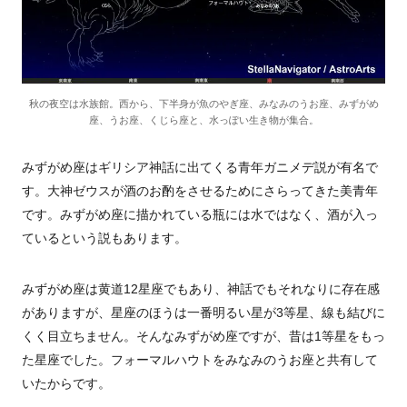
秋の夜空は水族館。西から、下半身が魚のやぎ座、みなみのうお座、みずがめ
座、うお座、くじら座と、水っぽい生き物が集合。
みずがめ座はギリシア神話に出てくる青年ガニメデ説が有名で
す。大神ゼウスが酒のお酌をさせるためにさらってきた美青年
です。みずがめ座に描かれている瓶には水ではなく、酒が入っ
ているという説もあります。
みずがめ座は黄道
12
星座でもあり、神話でもそれなりに存在感
がありますが、星座のほうは一番明るい星が
3
等星、線も結びに
くく目立ちません。そんなみずがめ座ですが、昔は
1
等星をもっ
た星座でした。フォーマルハウトをみなみのうお座と共有して
いたからです。