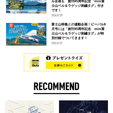
ル企画も 創刊45周年記念「mini富
士山ベル＆ラゲッジ刺繍タグ」付き
です！
2026.07.09
富士山特集との連動企画！ビーパル8
月号には「創刊45周年記念 mini富
士山ベル＆ラゲッジ刺繍タグ」が特
別付録でついてきます！
2026.07.07
RECOMMEND