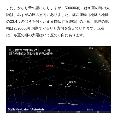
また、かなり昔の話になりますが、
5000
年前には冬至の時の太
陽は、みずがめ座の方向にありました。歳差運動（地球の地軸
の
23.4
度の傾きを保ったまま自転する運動）のため、地球の地
軸は
2
万
6000
年周期でぐるりと方向を変えていきます。現在
は、冬至の頃の太陽はいて座の方向にあります。