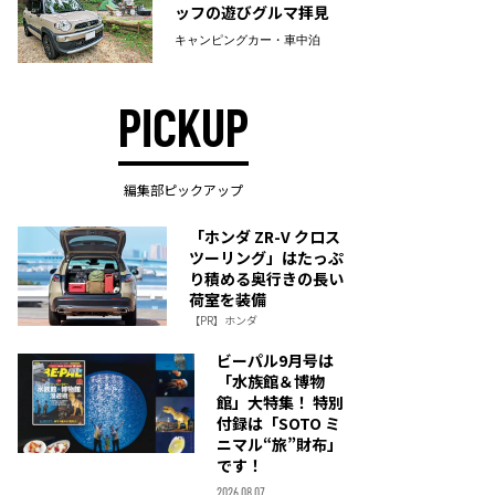
ッフの遊びグルマ拝見
キャンピングカー・車中泊
PICKUP
編集部ピックアップ
「ホンダ ZR-V クロス
ツーリング」はたっぷ
り積める奥行きの長い
荷室を装備
【PR】ホンダ
ビーパル9月号は
「水族館＆博物
館」大特集！ 特別
付録は「SOTO ミ
ニマル“旅”財布」
です！
2026.08.07