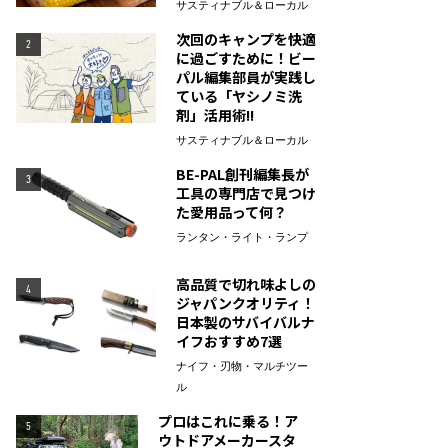
サスティナブル＆ローカル
次回のキャンプを快適
2
に過ごすために！ビー
パル編集部員が実践し
ている「ヤシノミ洗
剤」活用術!!
サスティナブル＆ローカル
BE-PAL創刊編集長が
3
工具の専門店で見つけ
た愛用品って何？
ランタン・ライト・ランプ
高品質で切れ味よしの
4
ジャパンクオリティ！
日本製のサバイバルナ
イフおすすめ7選
ナイフ・刃物・マルチツー
ル
プロはこれに乗る！ア
5
ウトドアメーカースタ