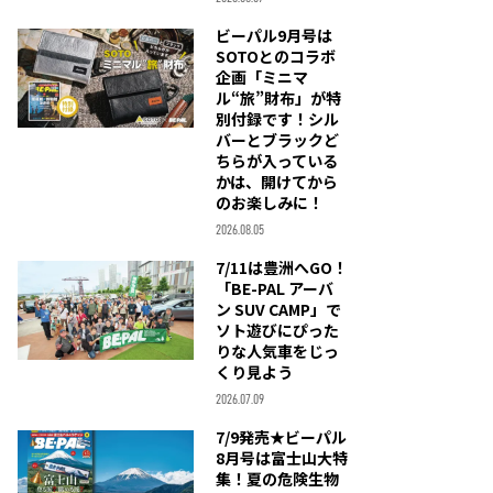
ビーパル9月号は
SOTOとのコラボ
企画「ミニマ
ル“旅”財布」が特
別付録です！シル
バーとブラックど
ちらが入っている
かは、開けてから
のお楽しみに！
2026.08.05
7/11は豊洲へGO！
「BE-PAL アーバ
ン SUV CAMP」で
ソト遊びにぴった
りな人気車をじっ
くり見よう
2026.07.09
7/9発売★ビーパル
8月号は富士山大特
集！夏の危険生物