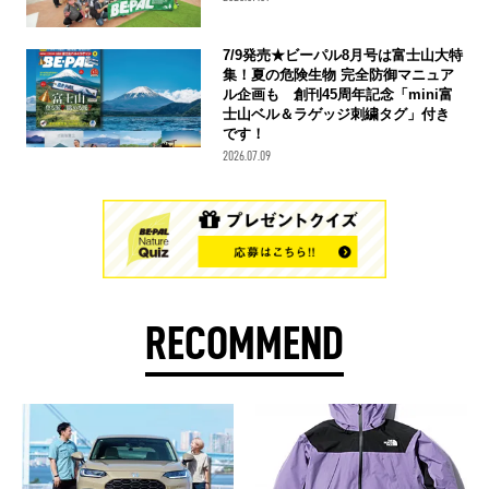
7/9発売★ビーパル8月号は富士山大特
集！夏の危険生物 完全防御マニュア
ル企画も 創刊45周年記念「mini富
士山ベル＆ラゲッジ刺繍タグ」付き
です！
2026.07.09
RECOMMEND