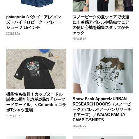
patagonia (パタゴニア)／メン
スノーピークの夏ウェアで快適
ズ・ハイドロピーク・バレー・
に！冷感アパレルや防虫ウェア
ショーツ 16インチ
の使い心地を編集スタッフがチ
ェック
2026.08.06
2026.08.05
機能性も抜群！カップヌードル
Snow Peak Apparel×URBAN
誕生55周年記念第2弾の「シーフ
RESEARCH DOORS（スノーピ
ードヌードル」× Columbia コラ
ークアパレル×アーバンリサーチ
ボTシャツ登場
ドアーズ）／WA/AC FAMILY
2026.08.02
CAMP T-SHIRTS
2026.07.25