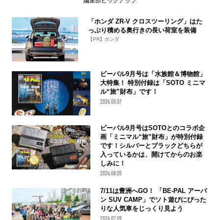
編集部ピックアップ
「ホンダ ZR-V クロスツーリング」はた
っぷり積める奥行きの長い荷室を装備
【PR】ホンダ
ビーパル9月号は「水族館＆博物館」
大特集！ 特別付録は「SOTO ミニマ
ル“旅”財布」です！
2026.08.07
ビーパル9月号はSOTOとのコラボ企
画「ミニマル“旅”財布」が特別付録
です！シルバーとブラックどちらが
入っているかは、開けてからのお楽
しみに！
2026.08.05
7/11は豊洲へGO！ 「BE-PAL アーバ
ン SUV CAMP」でソト遊びにぴった
りな人気車をじっくり見よう
2026.07.09