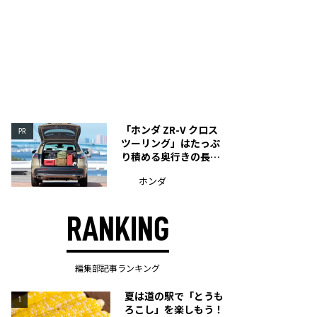
「ホンダ ZR-V クロス
PR
ツーリング」はたっぷ
り積める奥行きの長い
荷室を装備
ホンダ
RANKING
編集部記事ランキング
夏は道の駅で「とうも
1
ろこし」を楽しもう！