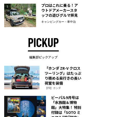
プロはこれに乗る！ア
5
ウトドアメーカースタ
ッフの遊びグルマ拝見
キャンピングカー・車中泊
PICKUP
編集部ピックアップ
「ホンダ ZR-V クロス
ツーリング」はたっぷ
り積める奥行きの長い
荷室を装備
【PR】ホンダ
ビーパル9月号は
「水族館＆博物
館」大特集！ 特別
付録は「SOTO ミ