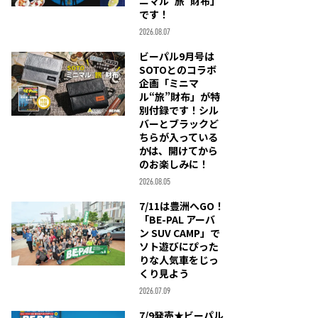
ニマル“旅”財布」
です！
2026.08.07
ビーパル9月号は
SOTOとのコラボ
企画「ミニマ
ル“旅”財布」が特
別付録です！シル
バーとブラックど
ちらが入っている
かは、開けてから
のお楽しみに！
2026.08.05
7/11は豊洲へGO！
「BE-PAL アーバ
ン SUV CAMP」で
ソト遊びにぴった
りな人気車をじっ
くり見よう
2026.07.09
7/9発売★ビーパル