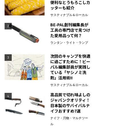
便利なとうもろこしカ
ッターも紹介
サスティナブル＆ローカル
BE-PAL創刊編集長が
2
工具の専門店で見つけ
た愛用品って何？
ランタン・ライト・ランプ
次回のキャンプを快適
3
に過ごすために！ビー
パル編集部員が実践し
ている「ヤシノミ洗
剤」活用術!!
サスティナブル＆ローカル
高品質で切れ味よしの
4
ジャパンクオリティ！
日本製のサバイバルナ
イフおすすめ7選
ナイフ・刃物・マルチツー
ル