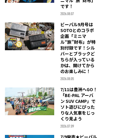
ニマル“旅”財布」
です！
2026.08.07
ビーパル9月号は
SOTOとのコラボ
企画「ミニマ
ル“旅”財布」が特
別付録です！シル
バーとブラックど
ちらが入っている
かは、開けてから
のお楽しみに！
2026.08.05
7/11は豊洲へGO！
「BE-PAL アーバ
ン SUV CAMP」で
ソト遊びにぴった
りな人気車をじっ
くり見よう
2026.07.09
7/9発売★ビーパル