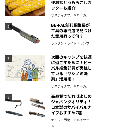
便利なとうもろこしカ
ッターも紹介
サスティナブル＆ローカル
BE-PAL創刊編集長が
2
工具の専門店で見つけ
た愛用品って何？
ランタン・ライト・ランプ
次回のキャンプを快適
3
に過ごすために！ビー
パル編集部員が実践し
ている「ヤシノミ洗
剤」活用術!!
サスティナブル＆ローカル
高品質で切れ味よしの
4
ジャパンクオリティ！
日本製のサバイバルナ
イフおすすめ7選
ナイフ・刃物・マルチツー
ル