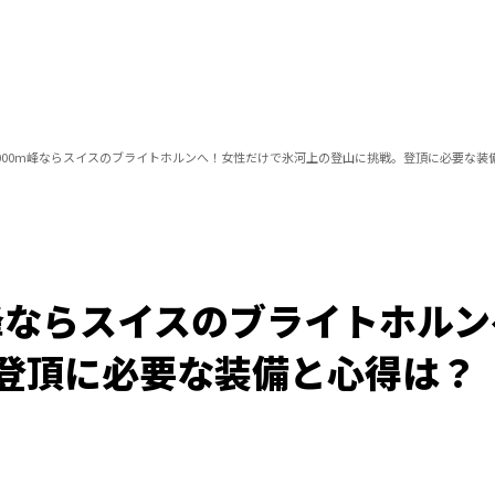
000m峰ならスイスのブライトホルンへ！女性だけで氷河上の登山に挑戦。登頂に必要な装
m峰ならスイスのブライトホル
登頂に必要な装備と心得は？
Loaded
:
100.00%
/