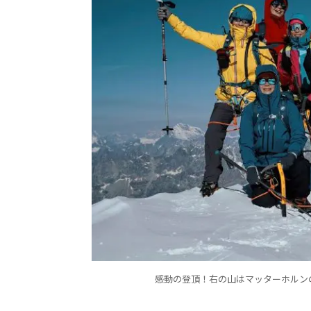
感動の登頂！右の山はマッターホルンの東壁と南壁！ 