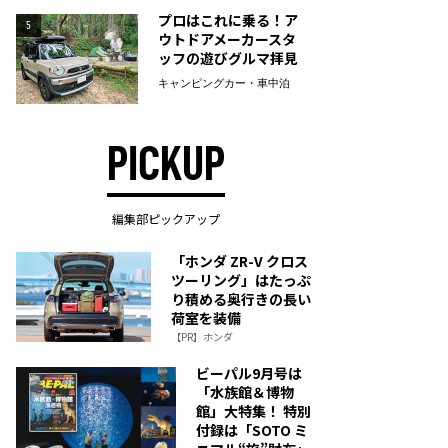
プロはこれに乗る！ア
5
ウトドアメーカースタ
ッフの遊びグルマ拝見
キャンピングカー・車中泊
PICKUP
編集部ピックアップ
「ホンダ ZR-V クロス
ツーリング」はたっぷ
り積める奥行きの長い
荷室を装備
【PR】ホンダ
ビーパル9月号は
「水族館＆博物
館」大特集！ 特別
付録は「SOTO ミ