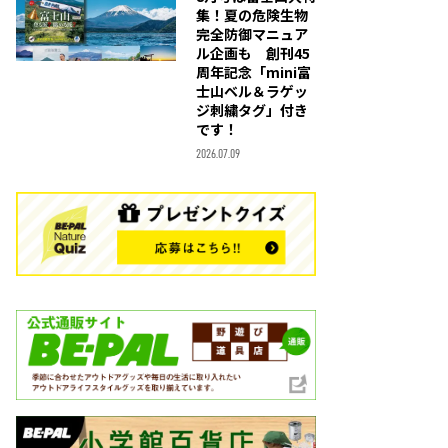
集！夏の危険生物
完全防御マニュア
ル企画も 創刊45
周年記念「mini富
士山ベル＆ラゲッ
ジ刺繍タグ」付き
です！
2026.07.09