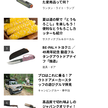
た愛用品って何？
ランタン・ライト・ランプ
夏は道の駅で「とうも
2
ろこし」を楽しもう！
便利なとうもろこしカ
ッターも紹介
サスティナブル＆ローカル
BE-PAL×トヨクニ ／
3
45周年記念 鍛造フル
タングアウトドアナイ
フ「独遊」
道具・ギア
プロはこれに乗る！ア
4
ウトドアメーカースタ
ッフの遊びグルマ拝見
キャンピングカー・車中泊
高品質で切れ味よしの
5
ジャパンクオリティ！