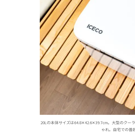
20Lの本体サイズは64.8✕42.6✕39.7cm。大
ゃれ。自宅での普