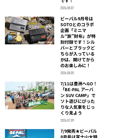
です！
2026.08.07
ビーパル9月号は
SOTOとのコラボ
企画「ミニマ
ル“旅”財布」が特
別付録です！シル
バーとブラックど
ちらが入っている
かは、開けてから
のお楽しみに！
2026.08.05
7/11は豊洲へGO！
「BE-PAL アーバ
ン SUV CAMP」で
ソト遊びにぴった
りな人気車をじっ
くり見よう
2026.07.09
7/9発売★ビーパル
8月号は富士山大特