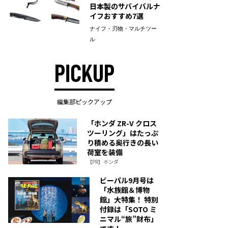
日本製のサバイバルナ
イフおすすめ7選
ナイフ・刃物・マルチツー
ル
PICKUP
編集部ピックアップ
「ホンダ ZR-V クロス
ツーリング」はたっぷ
り積める奥行きの長い
荷室を装備
【PR】ホンダ
ビーパル9月号は
「水族館＆博物
館」大特集！ 特別
付録は「SOTO ミ
ニマル“旅”財布」