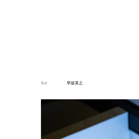
Text
早坂英之