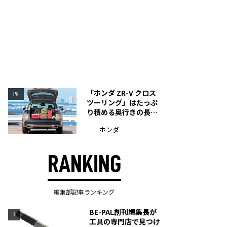
「ホンダ ZR-V クロス
PR
ツーリング」はたっぷ
り積める奥行きの長い
荷室を装備
ホンダ
RANKING
編集部記事ランキング
BE-PAL創刊編集長が
1
工具の専門店で見つけ