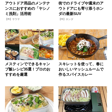
アウトドア用品のメンテナ
街でのドライブや週末のア
ンスにおすすめの「ヤシノ
ウトドアにも寄り添うホン
ミ洗剤」活用術
ダの最新SUV
【PR】サラヤ
【PR】ホンダ
メスティンでできるキャン
スキレットを使って、春に
プ飯レシピ35選！プロのお
おいしいマッシュルームで
すすめを厳選
作るスパイスカレー