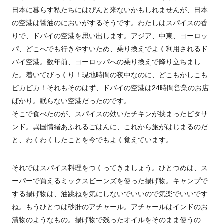
日本に暮らす私たちにはぴんと来ないかもしれませんが、日本
の空港は醤油のにおいがするそうです。わたしはスパイスの香
りで、ドバイの空港を思い出します。アジア、中東、ヨーロッ
パ、どこへでも行きやすいため、乗り換えでよく利用されるド
バイ空港。数年前、ヨーロッパへの乗り換えで降り立ちまし
た。着いてびっくり！現地時間の夜中なのに、どこもかしこも
ピカピカ！それもそのはず、ドバイの空港は24時間営業のお店
ばかり。眠らない空港だったのです。
そこで食べたのが、スパイスの効いたチキンが挟まったピタサ
ンド。異国情緒あふれるごはんに、これから旅がはじまるのだ
と、わくわくしたことを今でもよく覚えています。
それではスパイス料理をつくってきましょう。ひとつめは、ス
ーパーで買えるミックスビーンズを使った揚げ物。キャンプで
する揚げ物は、油跳ねを気にしないでいいので気楽でいいです
ね。もうひとつは砂肝のアチャール。アチャールはインドのお
漬物のようなもの。揚げ物で残ったオイルをそのまま使うの