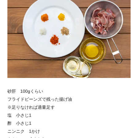
砂肝 100gくらい
フライドビーンズで残った揚げ油
※足りなければ適量足す
塩 小さじ1
酢 小さじ1
ニンニク 1かけ