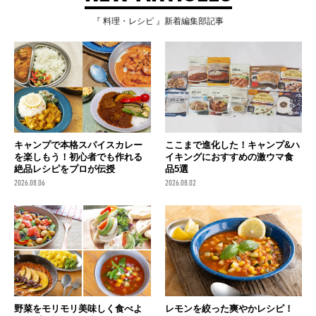
『 料理・レシピ 』新着編集部記事
キャンプで本格スパイスカレー
ここまで進化した！キャンプ&ハ
を楽しもう！初心者でも作れる
イキングにおすすめの激ウマ食
絶品レシピをプロが伝授
品5選
2026.08.06
2026.08.02
野菜をモリモリ美味しく食べよ
レモンを絞った爽やかレシピ！