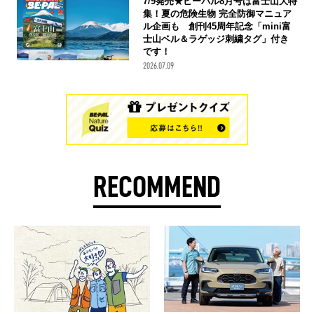
7/9発売★ビーパル8月号は富士山大特
集！夏の危険生物 完全防御マニュア
ル企画も 創刊45周年記念「mini富
士山ベル＆ラゲッジ刺繍タグ」付き
です！
2026.07.09
RECOMMEND