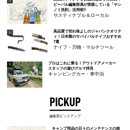
3
ビーパル編集部員が実践している「ヤシ
ノミ洗剤」活用術!!
サスティナブル＆ローカル
高品質で切れ味よしのジャパンクオリテ
4
ィ！日本製のサバイバルナイフおすすめ
7選
ナイフ・刃物・マルチツール
プロはこれに乗る！アウトドアメーカー
5
スタッフの遊びグルマ拝見
キャンピングカー・車中泊
PICKUP
編集部ピックアップ
キャンプ用品の日々のメンテナンスの相