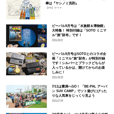
棒は『ヤシノミ洗剤』
【PR】サラヤ
ビーパル9月号は「水族館＆博物館」
大特集！ 特別付録は「SOTO ミニマ
ル“旅”財布」です！
2026.08.07
ビーパル9月号はSOTOとのコラボ企
画「ミニマル“旅”財布」が特別付録
です！シルバーとブラックどちらが
入っているかは、開けてからのお楽
しみに！
2026.08.05
7/11は豊洲へGO！ 「BE-PAL アーバ
ン SUV CAMP」でソト遊びにぴった
りな人気車をじっくり見よう
2026.07.09