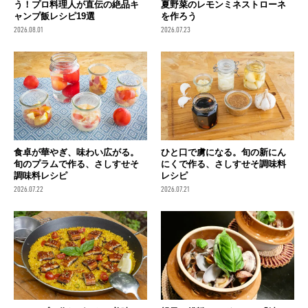
う！プロ料理人が直伝の絶品キ
夏野菜のレモンミネストローネ
ャンプ飯レシピ19選
を作ろう
2026.08.01
2026.07.23
食卓が華やぎ、味わい広がる。
ひと口で虜になる。旬の新にん
旬のプラムで作る、さしすせそ
にくで作る、さしすせそ調味料
調味料レシピ
レシピ
2026.07.22
2026.07.21