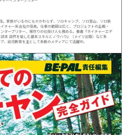
取締役。家族がいるのにもかかわらず、ソロキャンプ、ソロ登山、ソロ旅
ネイチャー系会社の役員。仕事の範囲は広く、プロジェクトの企画・
インタープリター、場作りの仕掛け人も務める。著書『ネイチャーエデ
読本 自然を愉しむ基本スキルとノウハウ』（メイツ出版）など多
ドア、幼児教育を主として多数のメディアにて活躍中。