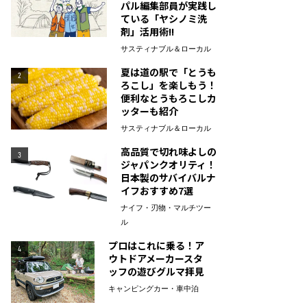
パル編集部員が実践し
ている「ヤシノミ洗
剤」活用術!!
サスティナブル＆ローカル
夏は道の駅で「とうも
2
ろこし」を楽しもう！
便利なとうもろこしカ
ッターも紹介
サスティナブル＆ローカル
高品質で切れ味よしの
3
ジャパンクオリティ！
日本製のサバイバルナ
イフおすすめ7選
ナイフ・刃物・マルチツー
ル
プロはこれに乗る！ア
4
ウトドアメーカースタ
ッフの遊びグルマ拝見
キャンピングカー・車中泊