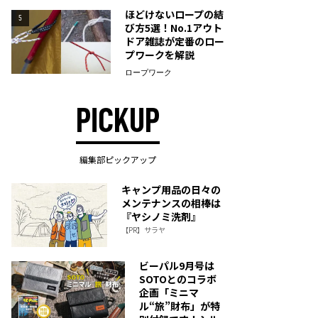
ほどけないロープの結
5
び方5選！No.1アウト
ドア雑誌が定番のロー
プワークを解説
ロープワーク
PICKUP
編集部ピックアップ
キャンプ用品の日々の
メンテナンスの相棒は
『ヤシノミ洗剤』
【PR】サラヤ
ビーパル9月号は
SOTOとのコラボ
企画「ミニマ
ル“旅”財布」が特