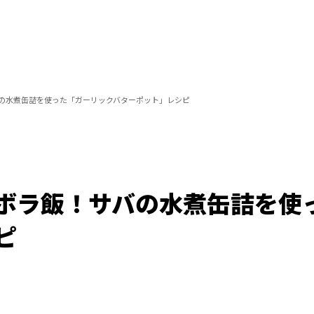
の水煮缶詰を使った「ガーリックバターポット」レシピ
ボラ飯！サバの水煮缶詰を使
ピ
Loaded
:
100.00%
/