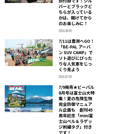
別付録です！シル
バーとブラックど
ちらが入っている
かは、開けてから
のお楽しみに！
2026.08.05
7/11は豊洲へGO！
「BE-PAL アーバ
ン SUV CAMP」で
ソト遊びにぴった
りな人気車をじっ
くり見よう
2026.07.09
7/9発売★ビーパル
8月号は富士山大特
集！夏の危険生物
完全防御マニュア
ル企画も 創刊45
周年記念「mini富
士山ベル＆ラゲッ
ジ刺繍タグ」付き
です！