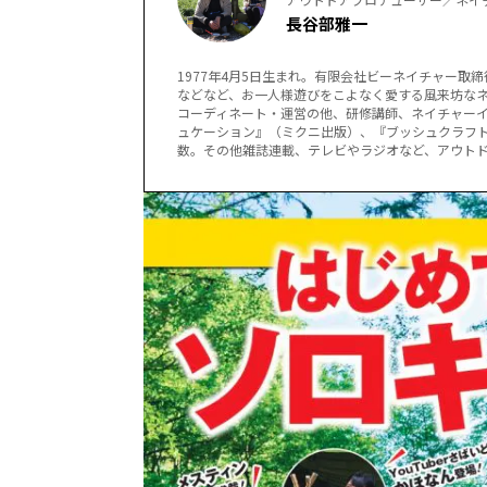
長谷部雅一
1977年4月5日生まれ。有限会社ビーネイチャー
などなど、お一人様遊びをこよなく愛する風来坊な
コーディネート・運営の他、研修講師、ネイチャー
ュケーション』（ミクニ出版）、『ブッシュクラフト
数。その他雑誌連載、テレビやラジオなど、アウト