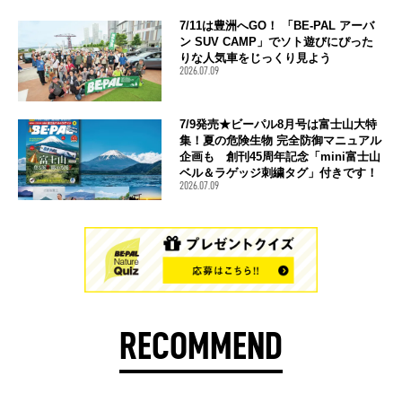
7/11は豊洲へGO！ 「BE-PAL アーバ
ン SUV CAMP」でソト遊びにぴった
りな人気車をじっくり見よう
2026.07.09
7/9発売★ビーパル8月号は富士山大特
集！夏の危険生物 完全防御マニュアル
企画も 創刊45周年記念「mini富士山
ベル＆ラゲッジ刺繍タグ」付きです！
2026.07.09
RECOMMEND