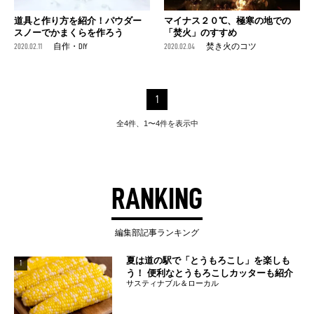
道具と作り方を紹介！パウダー
マイナス２０℃、極寒の地での
スノーでかまくらを作ろう
「焚火」のすすめ
2020.02.11
自作・DIY
2020.02.04
焚き火のコツ
1
全4件、1〜4件を表示中
RANKING
編集部記事ランキング
夏は道の駅で「とうもろこし」を楽しも
1
う！ 便利なとうもろこしカッターも紹介
サスティナブル＆ローカル