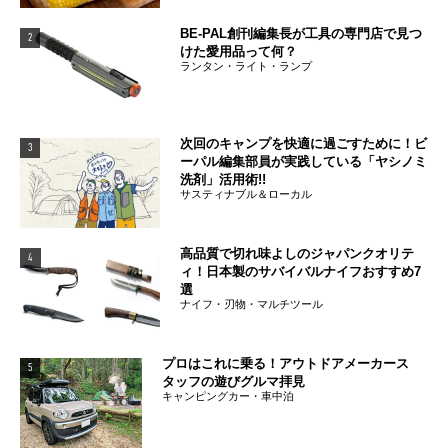
BE-PAL創刊編集長が工具の専門店で見つ
2
けた愛用品って何？
ランタン・ライト・ランプ
次回のキャンプを快適に過ごすために！ビ
3
ーパル編集部員が実践している「ヤシノミ
洗剤」活用術!!
サスティナブル＆ローカル
高品質で切れ味よしのジャパンクオリテ
4
ィ！日本製のサバイバルナイフおすすめ7
選
ナイフ・刃物・マルチツール
プロはこれに乗る！アウトドアメーカース
5
タッフの遊びグルマ拝見
キャンピングカー・車中泊