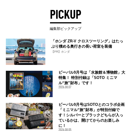
PICKUP
編集部ピックアップ
「ホンダ ZR-V クロスツーリング」はたっ
ぷり積める奥行きの長い荷室を装備
【PR】ホンダ
ビーパル9月号は「水族館＆博物館」大
特集！ 特別付録は「SOTO ミニマ
ル“旅”財布」です！
2026.08.07
ビーパル9月号はSOTOとのコラボ企画
「ミニマル“旅”財布」が特別付録で
す！シルバーとブラックどちらが入っ
ているかは、開けてからのお楽しみ
に！
2026.08.05