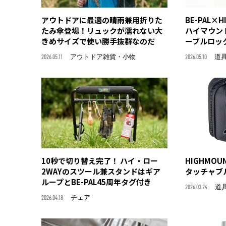
アウトドアに最適の晴雨兼用折りた
BE-PAL×
たみ傘登場！リュックが濡れない大
ハイマウント)
きめサイズで使い勝手抜群なのだ
ーブルロッ
2026.05.11
アウトドア雑貨・小物
2026.05.10
道
10秒で切り替え完了！ ハイ・ロー
HIGHMOU
2WAYのスツール兼スタンドはギア
タッチャブル
ループとBE-PAL45周年タグ付き
2026.03.24
道
2026.04.18
チェア