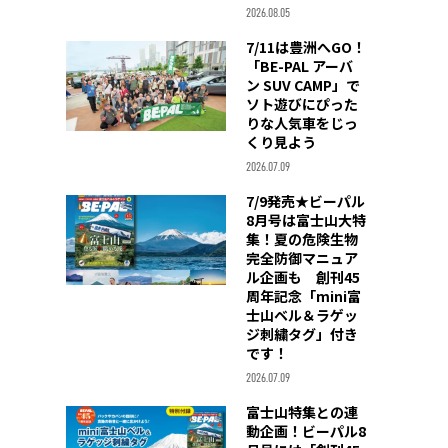
2026.08.05
7/11は豊洲へGO！
「BE-PAL アーバ
ン SUV CAMP」で
ソト遊びにぴった
りな人気車をじっ
くり見よう
2026.07.09
7/9発売★ビーパル
8月号は富士山大特
集！夏の危険生物
完全防御マニュア
ル企画も 創刊45
周年記念「mini富
士山ベル＆ラゲッ
ジ刺繍タグ」付き
です！
2026.07.09
富士山特集との連
動企画！ビーパル8