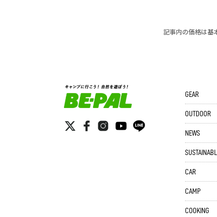
記事内の価格は基
GEAR
OUTDOOR
NEWS
SUSTAINABL
CAR
CAMP
COOKING