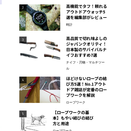
高機能でタフ！頼れる
2
アウトドアウォッチ5
選を編集部がレビュー
時計
高品質で切れ味よしの
3
ジャパンクオリティ！
日本製のサバイバルナ
イフおすすめ7選
ナイフ・刃物・マルチツー
ル
ほどけないロープの結
4
び方5選！No.1アウト
ドア雑誌が定番のロー
プワークを解説
ロープワーク
【ロープワークの基
5
本】もやい結びの結び
方と用途
ロープワーク