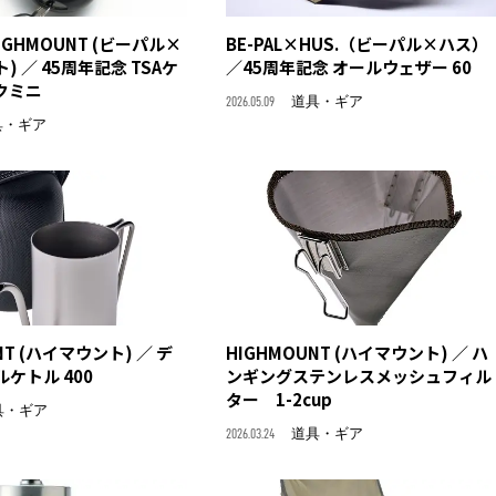
HIGHMOUNT (ビーパル×
BE-PAL×HUS.（ビーパル×ハス）
 ／ 45周年記念 TSAケ
／45周年記念 オールウェザー 60
クミニ
2026.05.09
道具・ギア
具・ギア
NT (ハイマウント) ／ デ
HIGHMOUNT (ハイマウント) ／ ハ
ケトル 400
ンギングステンレスメッシュフィル
ター 1-2cup
具・ギア
2026.03.24
道具・ギア