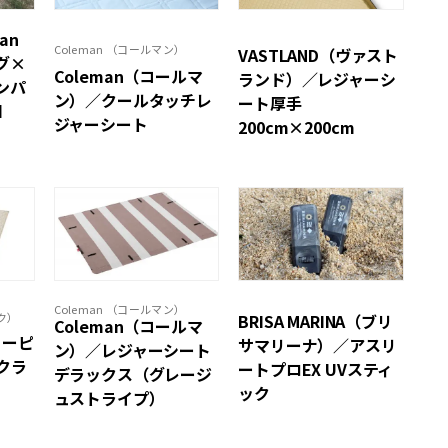
an
Coleman （コールマン）
VASTLAND（ヴァスト
グ×
Coleman（コールマ
ランド）／レジャーシ
ンパ
ン）／クールタッチレ
ート厚手
d
ジャーシート
200cm×200cm
Coleman （コールマン）
BRISA MARINA（ブリ
ーク）
Coleman（コールマ
ノーピ
サマリーナ）／アスリ
ン）／レジャーシート
クラ
ートプロEX UVスティ
デラックス（グレージ
ック
ュストライプ）