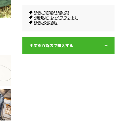
BE-PAL OUTDOOR PRODUCTS
HIGHMOUNT（ハイマウント）
BE-PAL公式通販
左上に「TSA（米国運輸保安庁）」認可を示す菱形のマーク。施錠
赤ボタン
したまま荷物を預けられる。
小学館百貨店で購入する