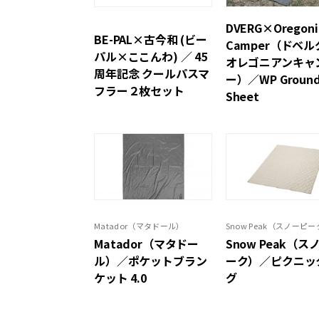
DVERG×Oregoni
BE-PAL×古今和 (ビー
Camper（ドベル
パル×ここんわ) ／ 45
オレゴニアンキャ
周年記念 クールパスマ
ー）／WP Groun
フラー２枚セット
Sheet
Matador（マタドール）
Snow Peak（スノーピ
Matador（マタドー
Snow Peak（ス
ル）／ポケットブラン
ーク）／ピクニッ
ケット 4.0
グ