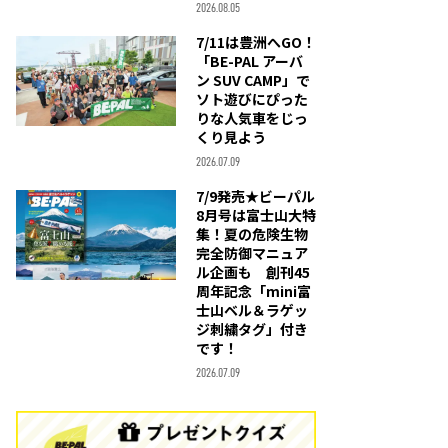
2026.08.05
7/11は豊洲へGO！
「BE-PAL アーバ
ン SUV CAMP」で
ソト遊びにぴった
りな人気車をじっ
くり見よう
2026.07.09
7/9発売★ビーパル
8月号は富士山大特
集！夏の危険生物
完全防御マニュア
ル企画も 創刊45
周年記念「mini富
士山ベル＆ラゲッ
ジ刺繍タグ」付き
です！
2026.07.09