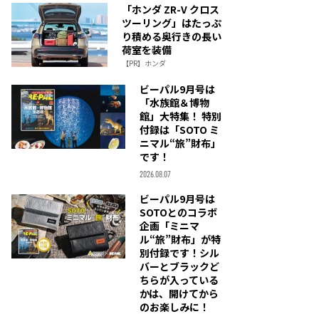
「ホンダ ZR-V クロス
ツーリング」はたっぷ
り積める奥行きの長い
荷室を装備
【PR】ホンダ
ビーパル9月号は
「水族館＆博物
館」大特集！ 特別
付録は「SOTO ミ
ニマル“旅”財布」
です！
2026.08.07
ビーパル9月号は
SOTOとのコラボ
企画「ミニマ
ル“旅”財布」が特
別付録です！シル
バーとブラックど
ちらが入っている
かは、開けてから
のお楽しみに！