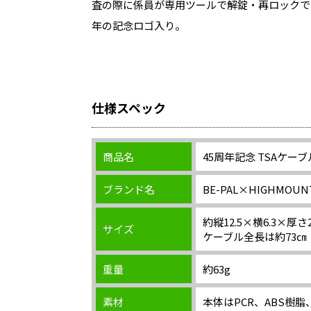
査の際に係員が専用ツールで解錠・再ロックで
年の記念ロゴ入り。
仕様スペック
商品名
45周年記念 TSAケー
ブランド名
BE-PAL×HIGHMO
約縦12.5×横6.3×厚さ2
サイズ
ケーブル全長は約73㎝
重量
約63g
素材
本体はPCR、ABS樹