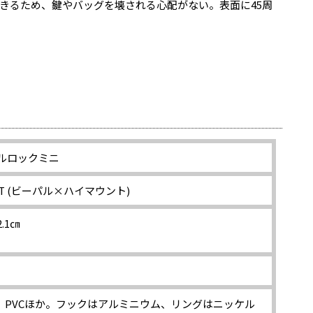
きるため、鍵やバッグを壊される心配がない。表面に45周
ブルロックミニ
UNT (ビーパル×ハイマウント)
.1㎝
脂、PVCほか。フックはアルミニウム、リングはニッケル