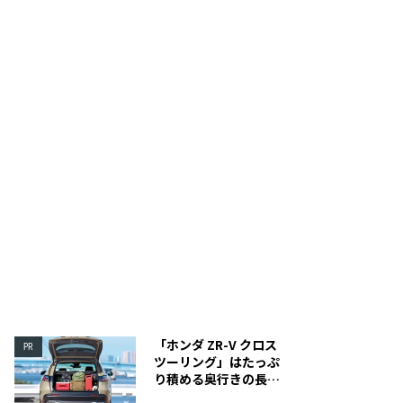
を押すとケーブルの脱着ができる。
黒ボタンを押すとシュルシ
「ホンダ ZR-V クロス
PR
ツーリング」はたっぷ
り積める奥行きの長い
荷室を装備