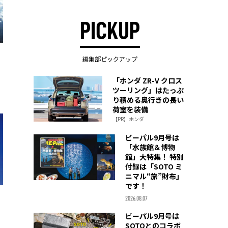
PICKUP
編集部ピックアップ
「ホンダ ZR-V クロス
ツーリング」はたっぷ
り積める奥行きの長い
荷室を装備
【PR】ホンダ
ビーパル9月号は
「水族館＆博物
館」大特集！ 特別
付録は「SOTO ミ
ニマル“旅”財布」
です！
2026.08.07
ビーパル9月号は
SOTOとのコラボ