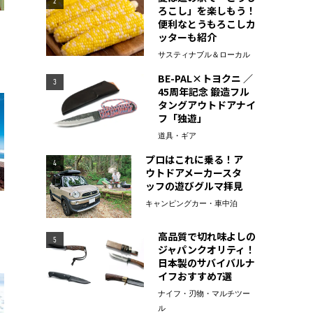
2
ろこし」を楽しもう！
便利なとうもろこしカ
ッターも紹介
サスティナブル＆ローカル
BE-PAL×トヨクニ ／
3
45周年記念 鍛造フル
タングアウトドアナイ
フ「独遊」
道具・ギア
プロはこれに乗る！ア
4
ウトドアメーカースタ
ッフの遊びグルマ拝見
キャンピングカー・車中泊
高品質で切れ味よしの
5
ジャパンクオリティ！
日本製のサバイバルナ
イフおすすめ7選
ナイフ・刃物・マルチツー
ル