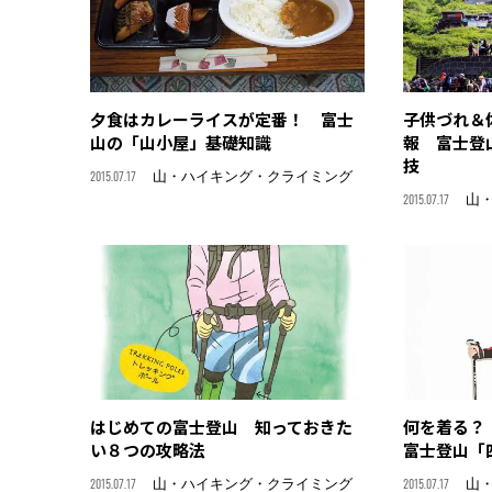
夕食はカレーライスが定番！ 富士
子供づれ＆
山の「山小屋」基礎知識
報 富士登
技
2015.07.17
山・ハイキング・クライミング
2015.07.17
山
はじめての富士登山 知っておきた
何を着る？
い８つの攻略法
富士登山「
2015.07.17
山・ハイキング・クライミング
2015.07.17
山