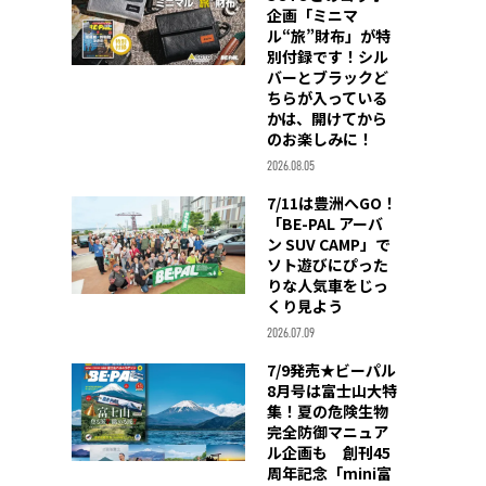
企画「ミニマ
ル“旅”財布」が特
別付録です！シル
バーとブラックど
ちらが入っている
かは、開けてから
のお楽しみに！
2026.08.05
7/11は豊洲へGO！
「BE-PAL アーバ
ン SUV CAMP」で
ソト遊びにぴった
りな人気車をじっ
くり見よう
2026.07.09
7/9発売★ビーパル
8月号は富士山大特
集！夏の危険生物
完全防御マニュア
ル企画も 創刊45
周年記念「mini富