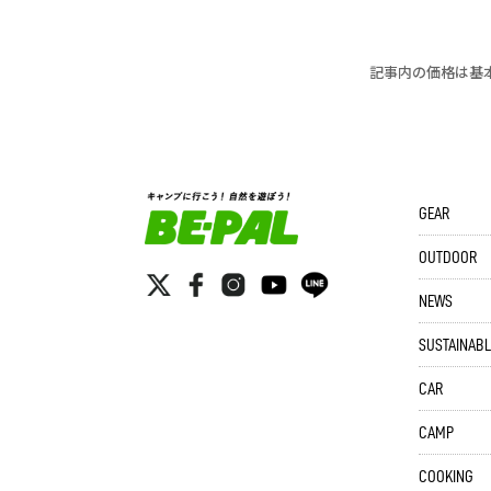
記事内の価格は基
GEAR
OUTDOOR
NEWS
SUSTAINABL
CAR
CAMP
COOKING